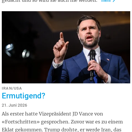
gedacht und so wird sie auch nie werden.
mehr
IRAN/USA
Ermutigend?
21. Juni 2026
Als erster hatte Vizepräsident JD Vance von
«Fortschritten» gesprochen. Zuvor war es zu einem
Eklat gekommen. Trump drohte, er werde Iran, das