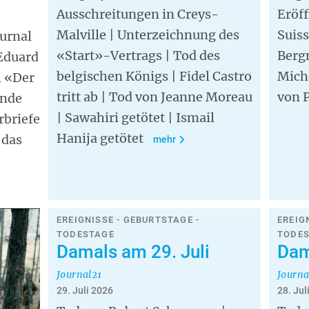
Ausschreitungen in Creys-
Eröf
Malville | Unterzeichnung des
Suis
ournal
«Start»-Vertrags | Tod des
Berg
 Eduard
belgischen Königs | Fidel Castro
Mich
l «Der
tritt ab | Tod von Jeanne Moreau
von P
ende
| Sawahiri getötet | Ismail
rbriefe
Hanija getötet
 das
mehr
EREIGNISSE - GEBURTSTAGE -
EREIG
TODESTAGE
TODE
Damals am 29. Juli
Dam
Journal21
Journa
29. Juli 2026
28. Jul