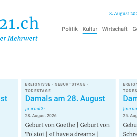
8. August 20
Politik
Kultur
Wirtschaft
G
EREIGNISSE - GEBURTSTAGE -
EREIG
TODESTAGE
TODE
st
Damals am 28. August
Dam
Journal21
Journa
28. August 2026
25. Au
Geburt von Goethe | Geburt von
Gebu
Tolstoi | «I have a dream» |
Schr