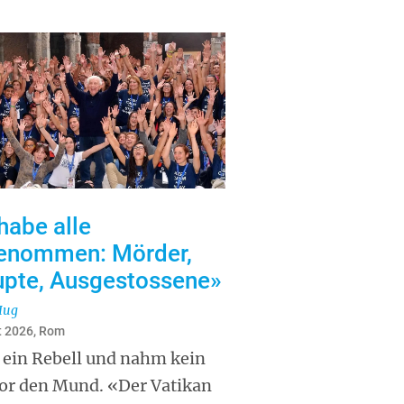
habe alle
enommen: Mörder,
upte, Ausgestossene»
Hug
t 2026, Rom
 ein Rebell und nahm kein
vor den Mund. «Der Vatikan