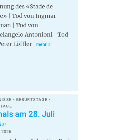
fnung des «Stade de
se» | Tod von Ingmar
man | Tod von
elangelo Antonioni | Tod
eter Löffler
mehr
NISSE - GEBURTSTAGE -
STAGE
als am 28. Juli
l21
i 2026