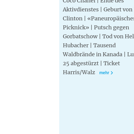
Coco Chanel | Ende des
Aktivdienstes | Geburt von 
Clinton | «Paneuropäische
Picknick» | Putsch gegen
Gorbatschow | Tod von He
Hubacher | Tausend
Waldbrände in Kanada | L
25 abgestürzt | Ticket
Harris/Walz
mehr