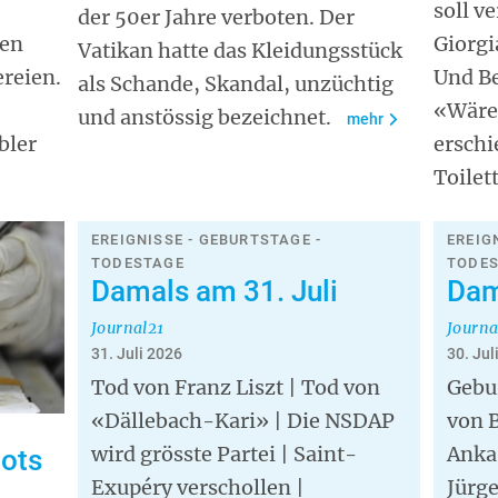
soll v
der 50er Jahre verboten. Der
ten
Giorgi
Vatikan hatte das Kleidungsstück
reien.
Und Be
als Schande, Skandal, unzüchtig
«Wäre 
und anstössig bezeichnet.
mehr
bler
erschi
Toilet
EREIGNISSE - GEBURTSTAGE -
EREIG
TODESTAGE
TODE
Damals am 31. Juli
Dam
Journal21
Journa
31. Juli 2026
30. Jul
Tod von Franz Liszt | Tod von
Gebu
«Dällebach-Kari» | Die NSDAP
von B
wird grösste Partei | Saint-
Anka
bots
Exupéry verschollen |
Jürg