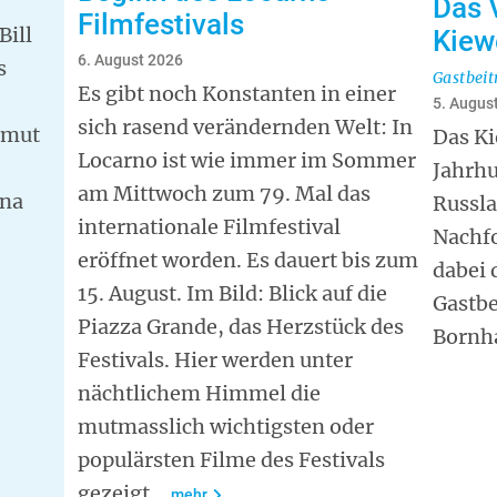
Das 
Filmfestivals
Bill
Kiew
6. August 2026
s
Gastbeit
Es gibt noch Konstanten in einer
5. Augus
sich rasend verändernden Welt: In
lmut
Das Ki
Locarno ist wie immer im Sommer
Jahrhu
am Mittwoch zum 79. Mal das
una
Russla
internationale Filmfestival
Nachfo
eröffnet worden. Es dauert bis zum
dabei 
15. August. Im Bild: Blick auf die
Gastbe
Piazza Grande, das Herzstück des
Bornh
Festivals. Hier werden unter
nächtlichem Himmel die
mutmasslich wichtigsten oder
populärsten Filme des Festivals
gezeigt.
mehr