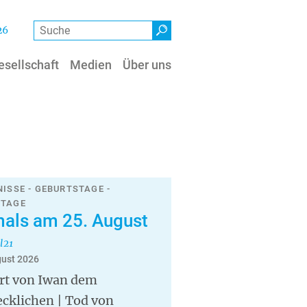
Suche
26
esellschaft
Medien
Über uns
NISSE - GEBURTSTAGE -
STAGE
als am 25. August
l21
gust 2026
rt von Iwan dem
ecklichen | Tod von