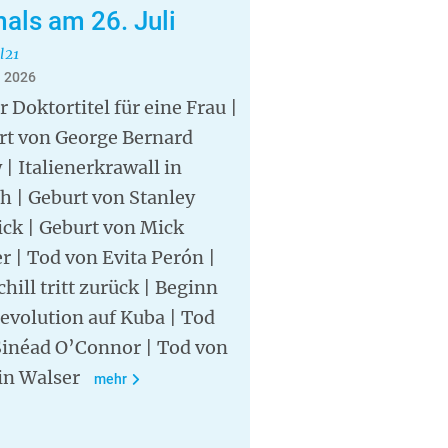
als am 26. Juli
l21
i 2026
r Doktortitel für eine Frau |
rt von George Bernard
| Italienerkrawall in
h | Geburt von Stanley
ck | Geburt von Mick
r | Tod von Evita Perón |
hill tritt zurück | Beginn
evolution auf Kuba | Tod
Sinéad O’Connor | Tod von
in Walser
mehr