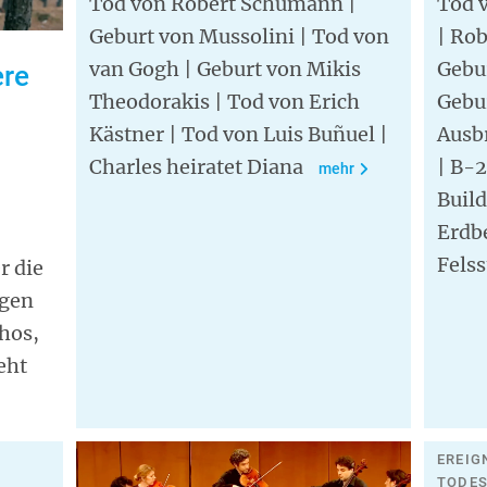
Tod von Robert Schumann |
Tod 
Geburt von Mussolini | Tod von
| Rob
van Gogh | Geburt von Mikis
Gebu
ere
Theodorakis | Tod von Erich
Gebur
Kästner | Tod von Luis Buñuel |
Ausb
Charles heiratet Diana
| B-2
mehr
Build
Erdb
Fels
r die
ngen
hos,
eht
EREIG
TODE