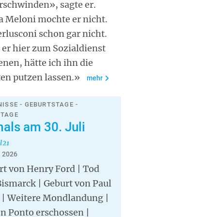
erschwinden», sagte er.
a Meloni mochte er nicht.
rlusconi schon gar nicht.
er hier zum Sozialdienst
enen, hätte ich ihn die
ten putzen lassen.»
mehr
NISSE - GEBURTSTAGE -
STAGE
als am 30. Juli
l21
i 2026
rt von Henry Ford | Tod
ismarck | Geburt von Paul
 | Weitere Mondlandung |
en Ponto erschossen |