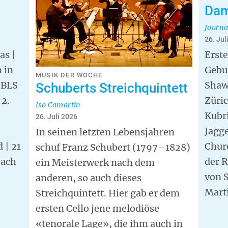
Dam
Journa
26. Jul
as |
Erste
 in
Gebu
MUSIK DER WOCHE
 BLS
Shaw 
Schuberts Streichquintett
 2.
Züric
Iso Camartin
Kubri
26. Juli 2026
Jagge
In seinen letzten Lebensjahren
 | 21
Churc
schuf Franz Schubert (1797–1828)
bach
der R
ein Meisterwerk nach dem
von 
anderen, so auch dieses
Mart
Streichquintett. Hier gab er dem
ersten Cello jene melodiöse
«tenorale Lage», die ihm auch in