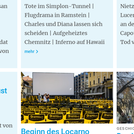
san
Tote im Simplon-Tunnel |
Nietz
Flugdrama in Ramstein |
Lucer
Charles und Diana lassen sich
an d
scheiden | Aufgeheiztes
Capot
dat
Chemnitz | Inferno auf Hawaii
Tod v
 von
mehr
st
t von
GESCHI
Beginn des Locarno