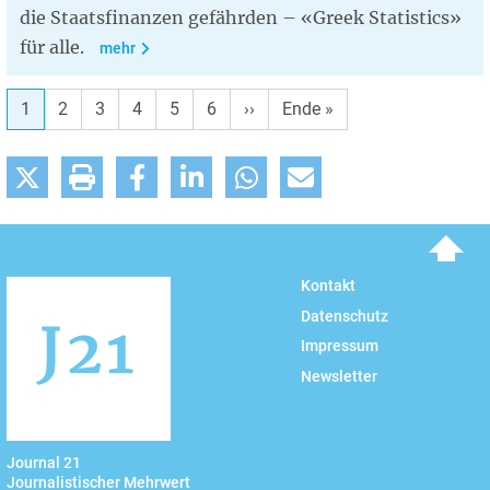
die Staatsfinanzen gefährden – «Greek Statistics»
für alle.
mehr
1
2
3
4
5
6
Nächste
››
Letzte
Ende »
Seite
Seite
To top
Kontakt
Datenschutz
Impressum
Newsletter
Journal 21
Journalistischer Mehrwert