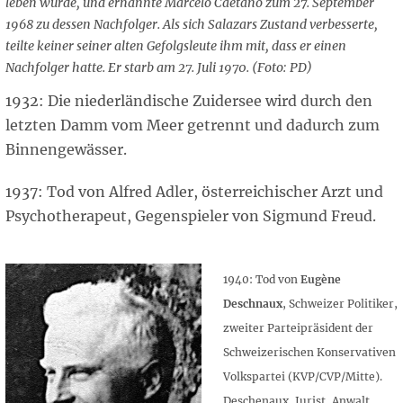
leben würde, und ernannte Marcelo Caetano zum 27. September
1968 zu dessen Nachfolger. Als sich Salazars Zustand verbesserte,
teilte keiner seiner alten Gefolgsleute ihm mit, dass er einen
Nachfolger hatte. Er starb am 27. Juli 1970. (Foto: PD)
1932: Die niederländische Zuidersee wird durch den
letzten Damm vom Meer getrennt und dadurch zum
Binnengewässer.
1937: Tod von Alfred Adler, österreichischer Arzt und
Psychotherapeut, Gegenspieler von Sigmund Freud.
1940: Tod von
Eugène
Deschnaux
, Schweizer Politiker,
zweiter Parteipräsident der
Schweizerischen Konservativen
Volkspartei (KVP/CVP/Mitte).
Deschenaux, Jurist, Anwalt,