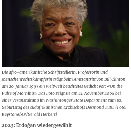
Die afro-amerikanische Schriftstellerin, Professorin und
Menschenrechtskämpferin trägt beim Amtsantritt von Bill Clinton
am 20. Januar 1993 ein weltweit beachtetes Gedicht vor: «On the
Pulse of Morning». Das Foto zeigt sie am 21. November 2008 bei
einer Veranstaltung im Washintonger State Department zum 82.
Geburtstag des südafrikanischen Erzbischofs Desmond Tutu. (Foto:
Keystone/AP/Gerald Herbert)
2023: Erdoğan wiedergewählt