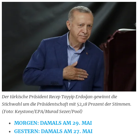
Der türkische Präsident Recep Tayyip Erdoğan gewinnt die
Stichwahl um die Präsidentschaft mit 52,18 Prozent der Stimmen.
(Foto: Keystone/EPA/Murad Sezer/Pool)
MORGEN: DAMALS AM 29. MAI
GESTERN: DAMALS AM 27. MAI