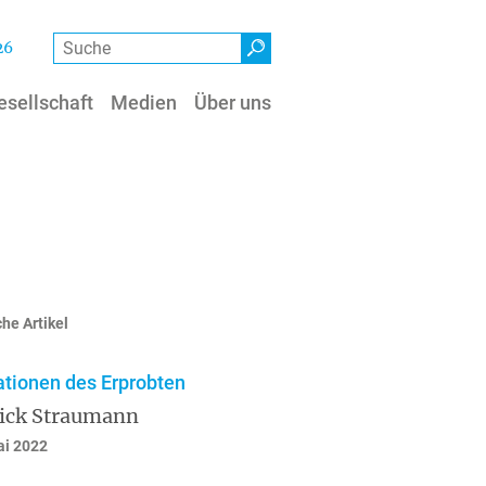
Suche
26
esellschaft
Medien
Über uns
he Artikel
ationen des Erprobten
rick Straumann
ai 2022