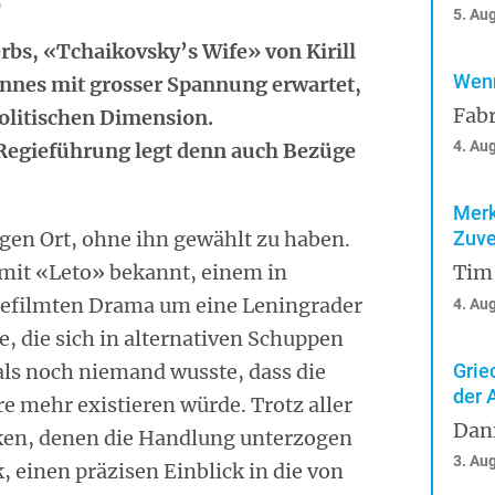
)
5. Au
rbs, «Tchaikovsky’s Wife» von Kirill
Wenn
nnes mit grosser Spannung erwartet,
Fabr
politischen Dimension.
4. Au
Regieführung legt denn auch Bezüge
Merk
gen Ort, ohne ihn gewählt zu haben.
Zuve
 mit «Leto» bekannt, einem in
Tim
efilmten Drama um eine Leningrader
4. Au
, die sich in alternativen Schuppen
 als noch niemand wusste, dass die
Grie
der 
e mehr existieren würde. Trotz aller
Dan
en, denen die Handlung unterzogen
3. Au
 einen präzisen Einblick in die von