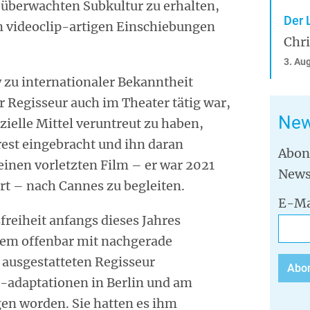
 überwachten Subkultur zu erhalten,
Der 
in videoclip-artigen Einschiebungen
Chr
3. Au
 zu internationaler Bekanntheit
r Regisseur auch im Theater tätig war,
New
zielle Mittel veruntreut zu haben,
est eingebracht und ihn daran
Abon
einen vorletzten Film – er war 2021
News
 – nach Cannes zu begleiten.
E-Ma
reiheit anfangs dieses Jahres
em offenbar mit nachgerade
t ausgestatteten Regisseur
-adaptationen in Berlin und am
gen worden. Sie hatten es ihm