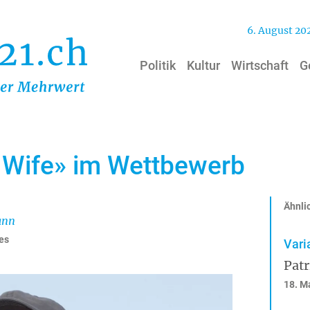
6. August 20
Politik
Kultur
Wirtschaft
G
 Wife» im Wettbewerb
Ähnlic
ann
es
Vari
Pat
18. M