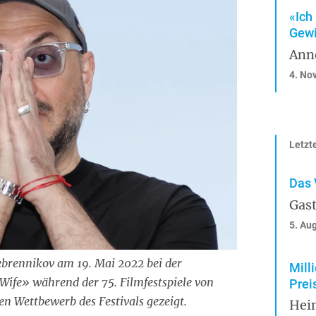
«Ich
Gewi
Anne
4. No
Letzte
Das 
Gast
5. Au
rebrennikov am 19. Mai 2022 bei der
Mill
Wife» während der 75. Filmfestspiele von
Prei
len Wettbewerb des Festivals gezeigt.
Hei