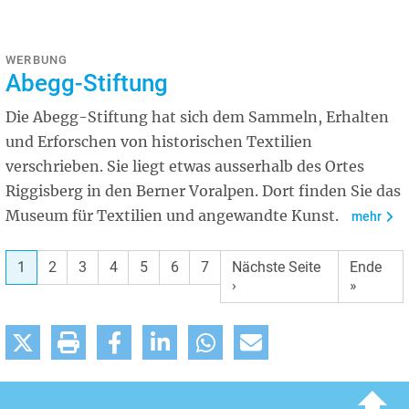
WERBUNG
Abegg-Stiftung
Die Abegg-Stiftung hat sich dem Sammeln, Erhalten
und Erforschen von historischen Textilien
verschrieben. Sie liegt etwas ausserhalb des Ortes
Riggisberg in den Berner Voralpen. Dort finden Sie das
Museum für Textilien und angewandte Kunst.
mehr
1
2
3
4
5
6
7
Nächste
Nächste Seite
Letzte
Ende
Seite
›
Seite
»