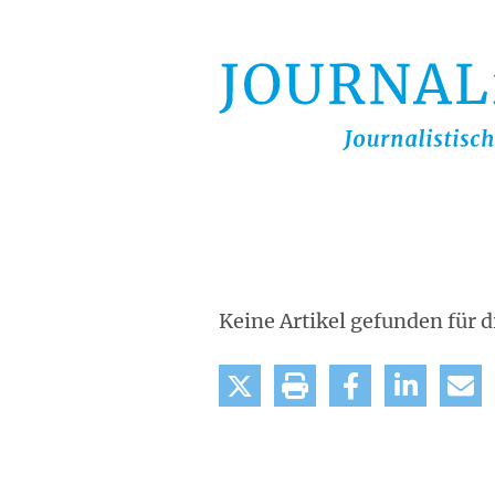
Direkt
zum
Inhalt
Keine Artikel gefunden für d
tweet
drucken
teilen
mitteilen
m