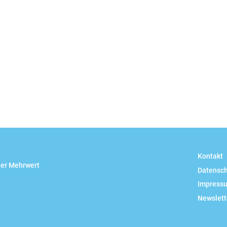
Kontakt
her Mehrwert
Datensc
Impress
Newslett