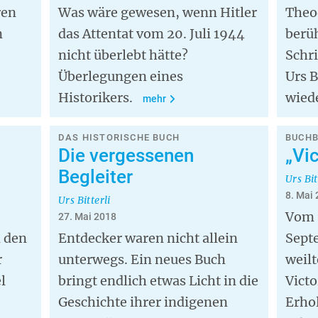
ren
Was wäre gewesen, wenn Hitler
Theo
n
das Attentat vom 20. Juli 1944
berü
nicht überlebt hätte?
Schri
Überlegungen eines
Urs B
Historikers.
wiede
mehr
DAS HISTORISCHE BUCH
BUCH
Die vergessenen
„Vic
Begleiter
Urs Bit
8. Mai
Urs Bitterli
Vom 7
27. Mai 2018
n den
Entdecker waren nicht allein
Sept
r
unterwegs. Ein neues Buch
weilt
l
bringt endlich etwas Licht in die
Victo
Geschichte ihrer indigenen
Erhol