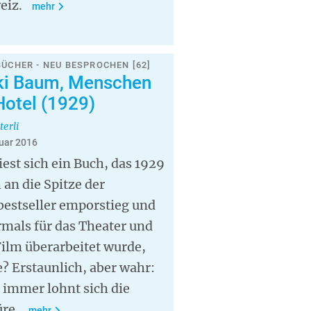
eiz.
mehr
BÜCHER - NEU BESPROCHEN [62]
ki Baum, Menschen
Hotel (1929)
terli
ruar 2016
iest sich ein Buch, das 1929
 an die Spitze der
bestseller emporstieg und
mals für das Theater und
ilm überarbeitet wurde,
? Erstaunlich, aber wahr:
 immer lohnt sich die
re.
mehr