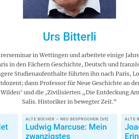
Urs Bitterli
ehrerseminar in Wettingen und arbeitete einige Jahr
ris in den Fächern Geschichte, Deutsch und französi
ängere Studienaufenthalte führten ihn nach Paris, L
tdozent; dann Professor für Neue Geschichte an der
Wilden‘ und die ‚Zivilisierten „Die Entdeckung A
Salis. Historiker in bewegter Zeit.“
ALTE BÜCHER – NEU BESPROCHEN [69]
ALTE 
let
Ludwig Marcuse: Mein
Joac
zwanzigstes
Eri