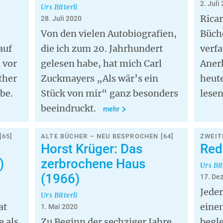
2. Juli
Urs Bitterli
Ricar
28. Juli 2020
Von den vielen Autobiografien,
Büch
auf
die ich zum 20. Jahrhundert
verfa
 vor
gelesen habe, hat mich Carl
Aner
ther
Zuckmayers „Als wär’s ein
heute
be.
Stück von mir“ ganz besonders
lesen
beeindruckt.
mehr
[65]
ALTE BÜCHER – NEU BESPROCHEN [64]
ZWEIT
Horst Krüger: Das
Red
)
zerbrochene Haus
Urs Bit
(1966)
17. De
Jeder
Urs Bitterli
at
eine
1. Mai 2020
e als
Zu Beginn der sechziger Jahre
begle