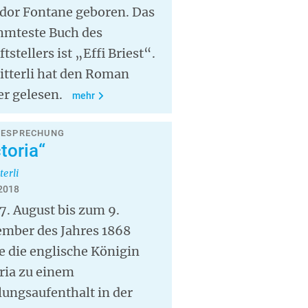
dor Fontane geboren. Das
hmteste Buch des
ftstellers ist „Effi Briest“.
itterli hat den Roman
r gelesen.
mehr
BESPRECHUNG
toria“
terli
 2018
. August bis zum 9.
ember des Jahres 1868
e die englische Königin
ria zu einem
ungsaufenthalt in der