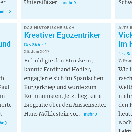
nen
Unterstützer.
Schw
mehr
ehr
DAS HISTORISCHE BUCH
ALTE 
Kreativer Egozentriker
Vic
und
im 
Urs Bitterli
25. Juni 2017
Urs Bit
Er huldigte den Etruskern,
7. Feb
kannte Ferdinand Hodler,
Wie l
ch
engagierte sich im Spanischen
rasch
Paul
Bürgerkrieg und wurde zum
Welt
nn
Kommunisten. Jetzt liegt eine
mehr
ierte
Biografie über den Aussenseiter
den F
t
Hans Mühlestein vor.
heute
mehr
Noch
hr
Lektü