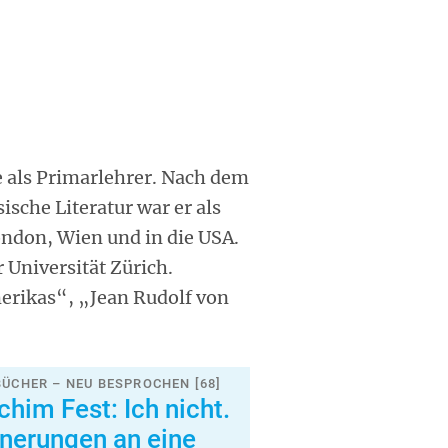
e als Primarlehrer. Nach dem
sche Literatur war er als
ondon, Wien und in die USA.
 Universität Zürich.
merikas“, „Jean Rudolf von
BÜCHER – NEU BESPROCHEN [68]
him Fest: Ich nicht.
nnerungen an eine