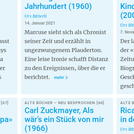
Jahrhundert (1960)
Kin
(20
Urs Bitterli
14. Januar 2021
Urs Bit
Marcuse sieht sich als Chronist
7. Nov
asst
seiner Zeit und erzählt in
Der l
ays
ungezwungenem Plauderton.
der 
wa
Eine leise Ironie schafft Distanz
Zeitu
er
zu den Ereignissen, über die er
Biog
s
berichtet.
Gesc
mehr
gesc
[67]
ALTE BÜCHER – NEU BESPROCHEN [66]
ALTE 
Carl Zuckmayer, Als
Ric
opa»
wär’s ein Stück von mir
in 
(1966)
Urs Bit