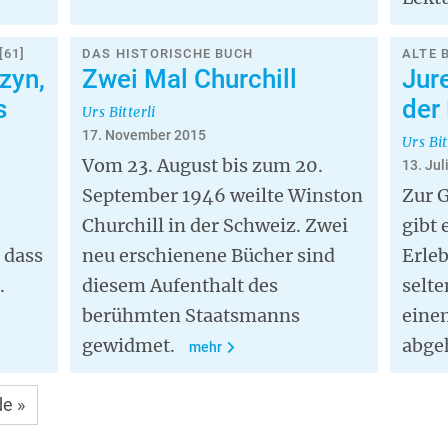
[61]
DAS HISTORISCHE BUCH
ALTE 
zyn,
Zwei Mal Churchill
Jur
s
der
Urs Bitterli
17. November 2015
Urs Bit
Vom 23. August bis zum 20.
13. Jul
September 1946 weilte Winston
Zur 
Churchill in der Schweiz. Zwei
gibt 
, dass
neu erschienene Bücher sind
Erleb
.
diesem Aufenthalt des
selte
berühmten Staatsmanns
eine
gewidmet.
abge
mehr
e
zte
e »
te