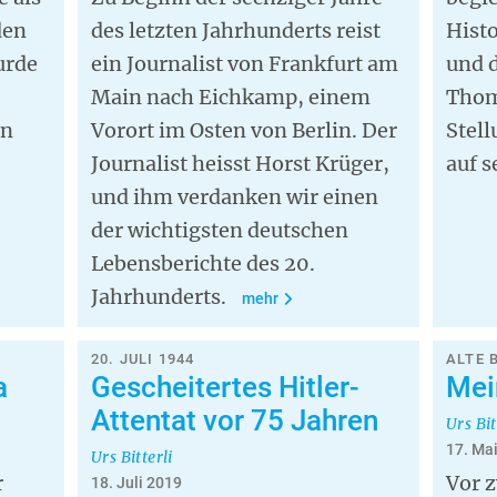
den
des letzten Jahrhunderts reist
Histo
urde
ein Journalist von Frankfurt am
und d
Main nach Eichkamp, einem
Thom
in
Vorort im Osten von Berlin. Der
Stell
Journalist heisst Horst Krüger,
auf s
und ihm verdanken wir einen
der wichtigsten deutschen
Lebensberichte des 20.
Jahrhunderts.
mehr
20. JULI 1944
ALTE 
a
Gescheitertes Hitler-
Mei
Attentat vor 75 Jahren
Urs Bit
17. Ma
Urs Bitterli
r
Vor z
18. Juli 2019