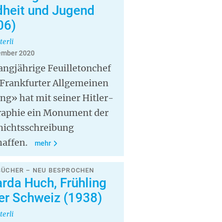
dheit und Jugend
06)
terli
ember 2020
angjährige Feuilletonchef
«Frankfurter Allgemeinen
ng» hat mit seiner Hitler-
raphie ein Monument der
hichtsschreibung
haffen.
mehr
BÜCHER – NEU BESPROCHEN
arda Huch, Frühling
der Schweiz (1938)
terli