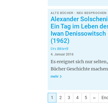
ALTE BÜCHER - NEU BESPROCHEN 
Alexander Solscheni
Ein Tag im Leben de
Iwan Denissowitsch
(1962)
Urs Bitterli
4. Januar 2016
Es ereignet sich nur selten
Bücher Geschichte machen
mehr
1
2
3
4
5
Nächst
››
Let
End
Seite
Sei