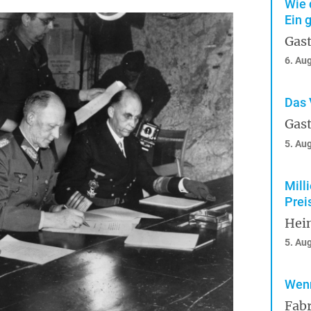
Wie 
Ein 
Gast
6. Au
Das 
Gast
5. Au
Mill
Prei
Hei
5. Au
Wenn
Fabr