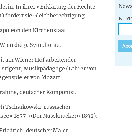
News
llerin. In ihrer «Erklärung der Rechte
) fordert sie Gleichberechtigung.
E-Ma
Napoleon den Kirchenstaat.
n Wien die 9. Symphonie.
ri, am Wiener Hof arbeitender
Dirigent, Musikpädagoge (Lehrer von
egenspieler von Mozart.
Brahms, deutscher Komponist.
sch Tschaikowski, russischer
see» 1877, «Der Nussknacker» 1892).
Friedrich, deutscher Maler.