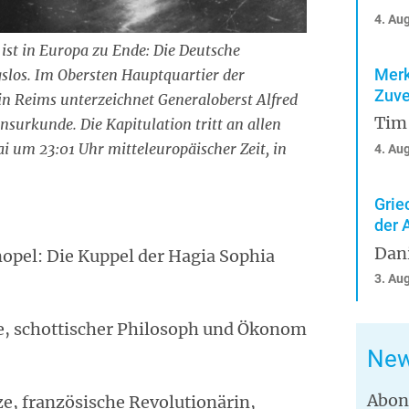
4. Au
 ist in Europa zu Ende: Die Deutsche
Merk
slos. Im Obersten Hauptquartier der
Zuve
e in Reims unterzeichnet Generaloberst Alfred
Tim
nsurkunde. Die Kapitulation tritt an allen
 um 23:01 Uhr mitteleuropäischer Zeit, in
4. Au
Grie
der 
Dan
opel: Die Kuppel der Hagia Sophia
3. Au
e, schottischer Philosoph und Ökonom
New
Abon
e, französische Revolutionärin,