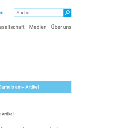
Suche
26
esellschaft
Medien
Über uns
«Damals am»-Artikel
 Artikel