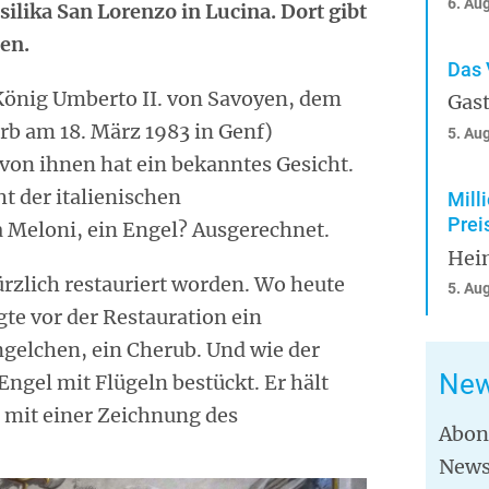
6. Au
silika San Lorenzo in Lucina. Dort gibt
hen.
Das 
önig Umberto II. von Savoyen, dem
Gast
arb am 18. März 1983 in Genf)
5. Au
von ihnen hat ein bekanntes Gesicht.
ht der italienischen
Mill
Prei
a Meloni, ein Engel? Ausgerechnet.
Hei
ürzlich restauriert worden. Wo heute
5. Au
te vor der Restauration ein
ngelchen, ein Cherub. Und wie der
New
ngel mit Flügeln bestückt. Er hält
d mit einer Zeichnung des
Abon
News