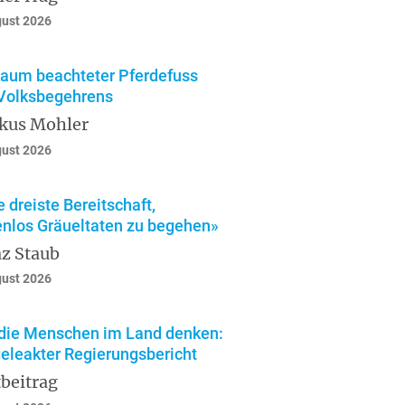
gust 2026
kaum beachteter Pferdefuss
Volksbegehrens
kus Mohler
gust 2026
e dreiste Bereitschaft,
enlos Gräueltaten zu begehen»
z Staub
gust 2026
die Menschen im Land denken:
geleakter Regierungsbericht
beitrag