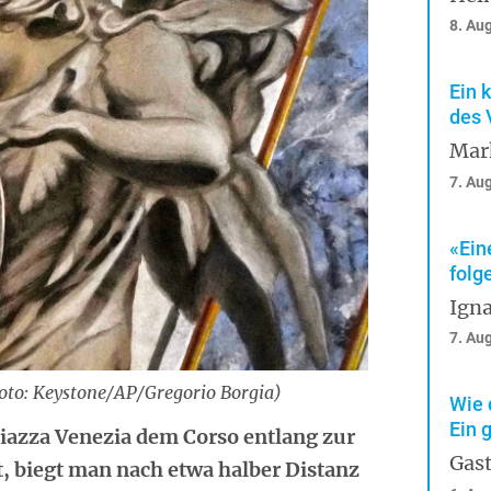
8. Au
Ein 
des 
Mar
7. Au
«Ein
folg
Igna
7. Au
Foto: Keystone/AP/Gregorio Borgia)
Wie 
Ein 
azza Venezia dem Corso entlang zur
Gast
t, biegt man nach etwa halber Distanz