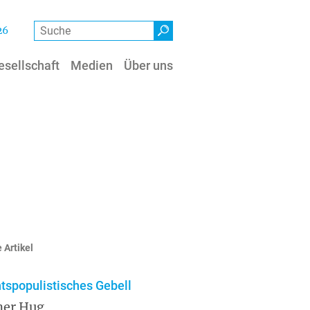
Suche
26
esellschaft
Medien
Über uns
 Artikel
tspopulistisches Gebell
ner Hug