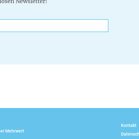
losen Newsletter!
ail
Kontakt
her Mehrwert
Datensc