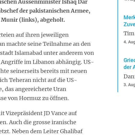
nischen Aussenminister Ishaq Dar
abschef der pakistanischen Armee,
Merk
Munir (links), abgeholt.
Zuve
Tim
teien auf ihren jeweiligen
4. Au
ran machte seine Teilnahme an den
stadt Islamabad unter anderem von
Grie
 Angriffe im Libanon abhängig. US-
der 
te seinerseits bereits mit neuen
Dan
sich Teheran nicht auf die US-
3. Au
e, das angereicherte Uran
sse von Hormuz zu öffnen.
it Vizepräsident JD Vance auf
en. Auch die grosse iranische
etzt. Neben dem Leiter Ghalibaf