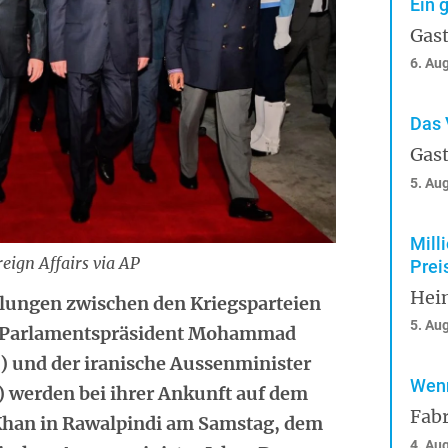
Ein 
Gast
6. Au
Das 
Gast
5. Au
Mill
eign Affairs via AP
Prei
Hei
dlungen zwischen den Kriegsparteien
5. Au
he Parlamentspräsident Mohammad
s) und der iranische Aussenminister
Wenn
) werden bei ihrer Ankunft auf dem
Fabr
Khan in Rawalpindi am Samstag, dem
4. Au