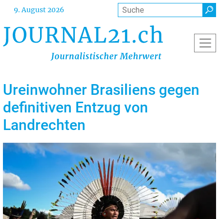
Direkt
Suche
9. August 2026
zum
Inhalt
Ureinwohner Brasiliens gegen
definitiven Entzug von
Landrechten