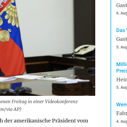
Gast
6. Au
Das 
Gast
5. Au
Mill
Prei
Hei
5. Au
enen Freitag in einer Videokonferenz
Wenn
ov/via AP)
Fabr
ich der amerikanische Präsident vom
4. Au