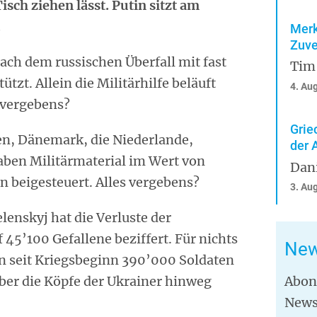
sch ziehen lässt. Putin sitzt am
.
Merk
Zuve
ach dem russischen Überfall mit fast
Tim
ützt. Allein die Militärhilfe beläuft
4. Au
s vergebens?
Grie
en, Dänemark, die Niederlande,
der 
ben Militärmaterial im Wert von
Dan
n beigesteuert. Alles vergebens?
3. Au
lenskyj hat die Verluste der
 45’100 Gefallene beziffert. Für nichts
New
en seit Kriegsbeginn 390’000 Soldaten
über die Köpfe der Ukrainer hinweg
Abon
News