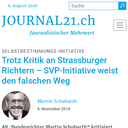
Direkt
Suche
6. August 2026
zum
Inhalt
SELBSTBESTIMMUNGS-INITIATIVE
Trotz Kritik an Strassburger
Richtern – SVP-Initiative weist
den falschen Weg
Martin Schubarth
4. November 2018
Alt-Bundesrichter Martin Schubarth* kritisiert