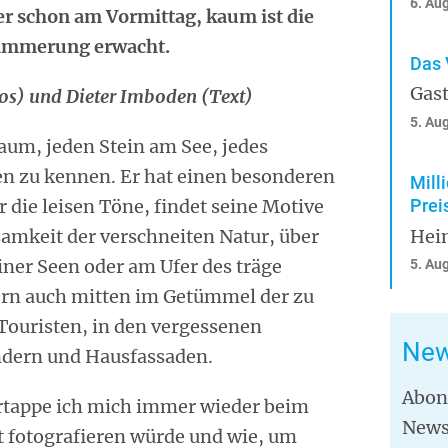
6. Au
der schon am Vormittag, kaum ist die
ämmerung erwacht.
Das 
Gast
s) und Dieter Imboden (Text)
5. Au
Baum, jeden Stein am See, jedes
en zu kennen. Er hat einen besonderen
Mill
ür die leisen Töne, findet seine Motive
Prei
nsamkeit der verschneiten Natur, über
Hei
iner Seen oder am Ufer des träge
5. Au
ern auch mitten im Getümmel der zu
ouristen, in den vergessenen
New
ndern und Hausfassaden.
Abon
tappe ich mich immer wieder beim
News
 fotografieren würde und wie, um