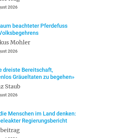
gust 2026
kaum beachteter Pferdefuss
Volksbegehrens
kus Mohler
gust 2026
e dreiste Bereitschaft,
enlos Gräueltaten zu begehen»
z Staub
gust 2026
die Menschen im Land denken:
geleakter Regierungsbericht
beitrag