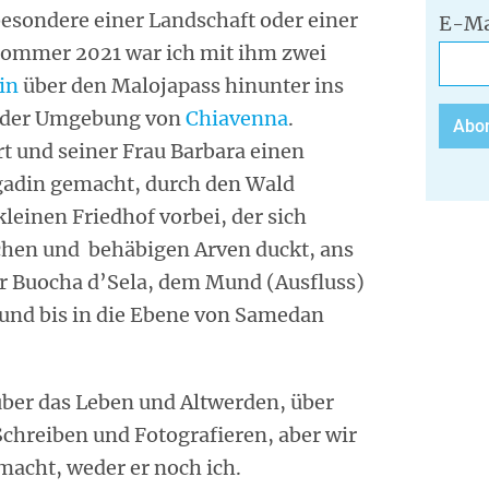
esondere einer Landschaft oder einer
E-Ma
 Sommer 2021 war ich mit ihm zwei
in
über den Malojapass hinunter ins
n der Umgebung von
Chiavenna
.
rt und seiner Frau Barbara einen
gadin gemacht, durch den Wald
leinen Friedhof vorbei, der sich
chen und behäbigen Arven duckt, ans
ur Buocha d’Sela, dem Mund (Ausfluss)
r und bis in die Ebene von Samedan
 über das Leben und Altwerden, über
 Schreiben und Fotografieren, aber wir
macht, weder er noch ich.