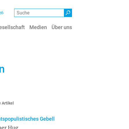
Suche
26
esellschaft
Medien
Über uns
n
 Artikel
tspopulistisches Gebell
ner Hug