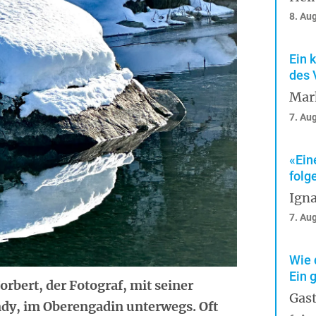
8. Au
Ein 
des 
Mar
7. Au
«Ein
folg
Igna
7. Au
Wie 
Ein 
rbert, der Fotograf, mit seiner
Gast
dy, im Oberengadin unterwegs. Oft