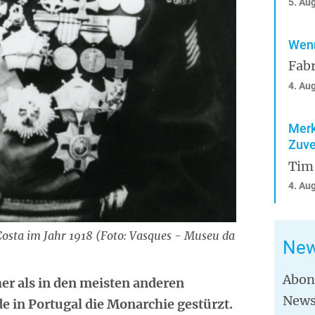
5. Au
Wenn
Fabr
4. Au
Merk
Zuve
Tim
4. Au
osta im Jahr 1918 (Foto: Vasques - Museu da
New
Abon
her als in den meisten anderen
News
 in Portugal die Monarchie gestürzt.