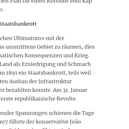
hen Plan für einen Korridor vom Kap
o.
Staatsbankrott
schen Ultimatum» mit der
as umstrittene Gebiet zu räumen, dies
matischen Konsequenzen und Krieg.
 Land als Erniedrigung und Schmach
1891 ein Staatsbankrott, teils weil
ten Ausbau der Infrastruktur
 bezahlten konnte. Am 31. Januar
e erste republikanische Revolte.
ender Spannungen schienen die Tage
907 führte der konservative João