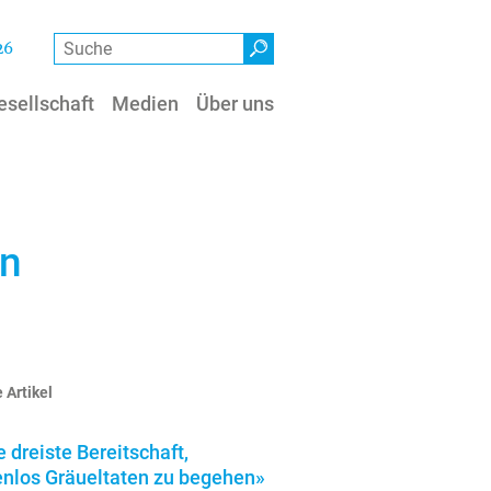
Suche
26
esellschaft
Medien
Über uns
nn
 Artikel
e dreiste Bereitschaft,
enlos Gräueltaten zu begehen»