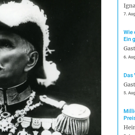
Igna
7. Au
Wie 
Ein 
Gast
6. Au
Das 
Gast
5. Au
Mill
Prei
Hei