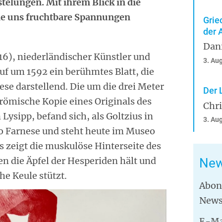
telungen. Mit ihrem Blick in die
sie uns fruchtbare Spannungen
Grie
der 
Dan
6), niederländischer Künstler und
3. Au
uf um 1592 ein berühmtes Blatt, die
ese darstellend. Die um die drei Meter
Der 
römische Kopie eines Originals des
Chr
ysipp, befand sich, als Goltzius in
3. Au
o Farnese und steht heute im Museo
s zeigt die muskulöse Hinterseite des
en die Äpfel der Hesperiden hält und
New
he Keule stützt.
Abon
News
E-Ma