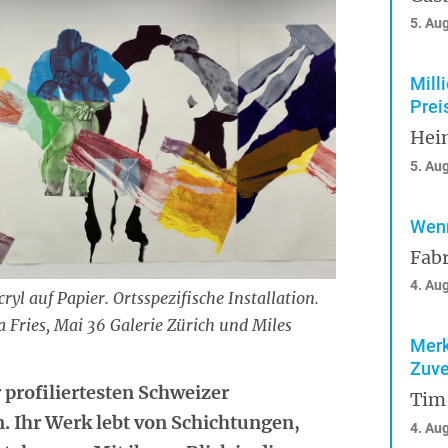
5. Au
Mill
Prei
Hei
5. Au
Wenn
Fabr
4. Au
ryl auf Papier. Ortsspezifische Installation.
a Fries, Mai 36 Galerie Zürich und Miles
Merk
Zuve
r profiliertesten Schweizer
Tim
. Ihr Werk lebt von Schichtungen,
4. Au