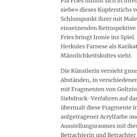
Pia Fries nimmt sich in ihre
siebe» dieses Kupferstichs v
Schlusspunkt ihrer mit Mal
einsetzenden Retrospektive
Fries bringt Ironie ins Spiel
Herkules Farnese als Karika
Männlichkeitskultes sieht.
Die Künstlerin versieht gro
Abständen, in verschieden
mit Fragmenten von Goltzius
Siebdruck-Verfahren auf das
übermalt diese Fragmente i
aufgetragener Acrylfarbe un
Ausstellungsraumes mit die
Betrachterin und Betrachter 