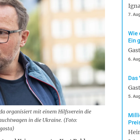
Igna
7. Au
Wie 
Ein 
Gast
6. Au
Das 
Gast
5. Au
da organisiert mit einem Hilfsverein die
Mill
uchtwagen in die Ukraine. (Foto:
Prei
gosta)
Hei