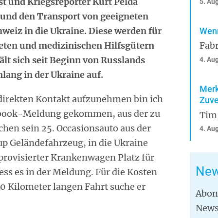
st und Kriegsreporter Kurt Pelda
5. Au
 und den Transport von geeigneten
weiz in die Ukraine. Diese werden für
Wenn
ten und medizinischen Hilfsgütern
Fabr
ält sich seit Beginn von Russlands
4. Au
lang in der Ukraine auf.
Merk
a direkten Kontakt aufzunehmen bin ich
Zuve
cebook-Meldung gekommen, aus der zu
Tim
chen sein 25. Occasionsauto aus der
4. Au
up Geländefahrzeug, in die Ukraine
mprovisierter Krankenwagen Platz für
New
ess es in der Meldung. Für die Kosten
0 Kilometer langen Fahrt suche er
Abon
News