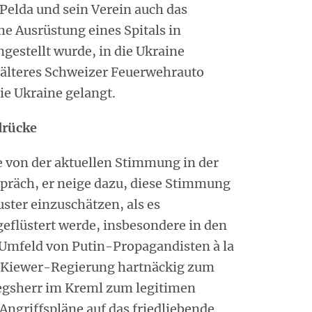
Pelda und sein Verein auch das
he Ausrüstung eines Spitals in
ngestellt wurde, in die Ukraine
n älteres Schweizer Feuerwehrauto
ie Ukraine gelangt.
drücke
e von der aktuellen Stimmung in der
präch, er neige dazu, diese Stimmung
uster einzuschätzen, als es
eflüstert werde, insbesondere in den
Umfeld von Putin-Propagandisten à la
e Kiewer-Regierung hartnäckig zum
iegsherr im Kreml zum legitimen
Angriffspläne auf das friedliebende