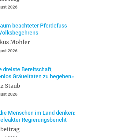
gust 2026
kaum beachteter Pferdefuss
Volksbegehrens
kus Mohler
gust 2026
e dreiste Bereitschaft,
enlos Gräueltaten zu begehen»
z Staub
gust 2026
die Menschen im Land denken:
geleakter Regierungsbericht
beitrag