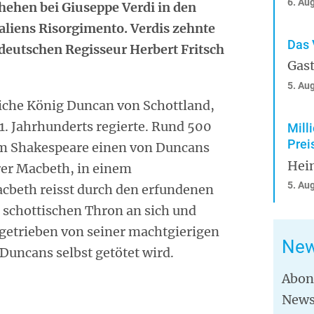
6. Au
chehen bei Giuseppe Verdi in den
taliens Risorgimento. Verdis zehnte
Das 
deutschen Regisseur Herbert Fritsch
Gast
.
5. Au
liche König Duncan von Schottland,
 11. Jahrhunderts regierte. Rund 500
Mill
Prei
iam Shakespeare einen von Duncans
Hei
rer Macbeth, in einem
5. Au
beth reisst durch den erfundenen
schottischen Thron an sich und
ngetrieben von seiner machtgierigen
New
 Duncans selbst getötet wird.
Abon
News