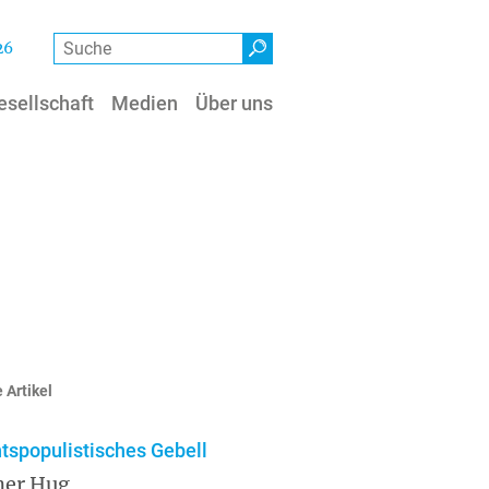
Suche
26
esellschaft
Medien
Über uns
 Artikel
tspopulistisches Gebell
ner Hug