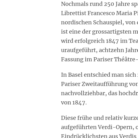
Nochmals rund 250 Jahre spä
Librettist Francesco Maria P
nordischen Schauspiel, von 
ist eine der grossartigste
wird erfolgreich 1847 im Tea
uraufgeführt, achtzehn Jahre
Fassung im Pariser Théâtre-
In Basel entschied man sich 
Pariser Zweitaufführung vo
nachvollziehbar, das hochd
von 1847.
Diese frühe und relativ kurz
aufgeführten Verdi-Opern, 
Eindrücklichsten aus Verdis