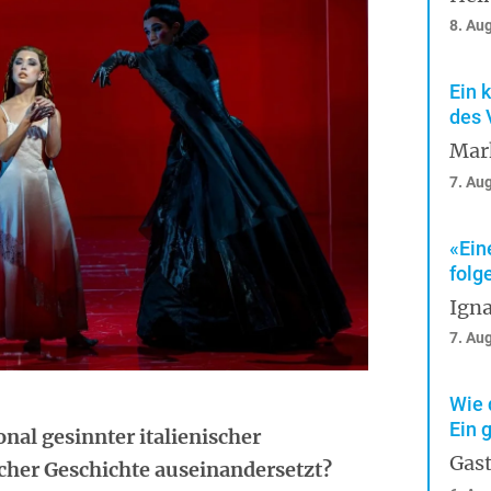
8. Au
Ein 
des 
Mar
7. Au
«Ein
folg
Igna
7. Au
Wie 
Ein 
nal gesinnter italienischer
Gast
cher Geschichte auseinandersetzt?