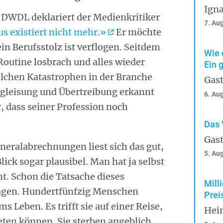
Igna
 DWDL deklariert der Medienkritiker
7. Au
s existiert nicht
mehr.»
Er möchte
ein Berufsstolz ist verflogen. Seitdem
Wie 
outine losbrach und alles wieder
Ein 
lchen Katastrophen in der Branche
Gast
ntgleisung und Übertreibung erkannt
6. Au
, dass seiner Profession noch
Das 
Gast
neralabrechnungen liest sich das gut,
5. Au
lick sogar plausibel. Man hat ja selbst
t. Schon die Tatsache dieses
Mill
tragen. Hundertfünfzig Menschen
Prei
Leben. Es trifft sie auf einer Reise,
Hei
reten können. Sie sterben angeblich