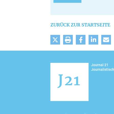
ZURÜCK ZUR STARTSEITE
tweet
drucken
teilen
mitteilen
m
Journal 21
Journalistisc