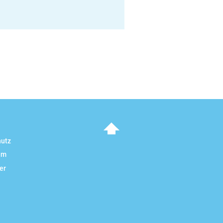
hutz
To top
um
er