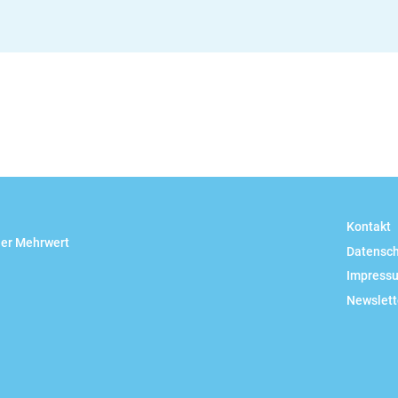
ail
Kontakt
her Mehrwert
Datensc
Impress
Newslett