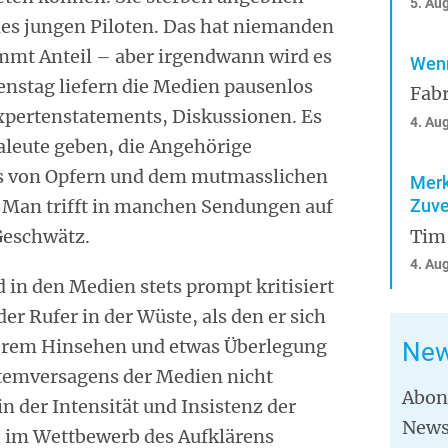
5. Au
es jungen Piloten. Das hat niemanden
mmt Anteil – aber irgendwann wird es
Wenn
ienstag liefern die Medien pausenlos
Fabr
pertenstatements, Diskussionen. Es
4. Au
aleute geben, die Angehörige
tes von Opfern und dem mutmasslichen
Merk
t. Man trifft in manchen Sendungen auf
Zuve
Geschwätz.
Tim
4. Au
 in den Medien stets prompt kritisiert
er Rufer in der Wüste, als den er sich
auerem Hinsehen und etwas Überlegung
New
stemversagens der Medien nicht
Abon
in der Intensität und Insistenz der
News
h im Wettbewerb des Aufklärens