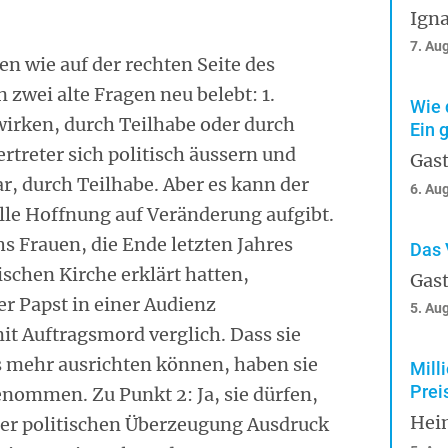
Igna
7. Au
en wie auf der rechten Seite des
zwei alte Fragen neu belebt: 1.
Wie 
irken, durch Teilhabe oder durch
Ein 
ertreter sich politisch äussern und
Gast
ar, durch Teilhabe. Aber es kann der
6. Au
e Hoffnung auf Veränderung aufgibt.
hs Frauen, die Ende letzten Jahres
Das 
ischen Kirche erklärt hatten,
Gast
der Papst in einer Audienz
5. Au
t Auftragsmord verglich. Dass sie
s mehr ausrichten können, haben sie
Mill
Prei
enommen. Zu Punkt 2: Ja, sie dürfen,
Hei
hrer politischen Überzeugung Ausdruck