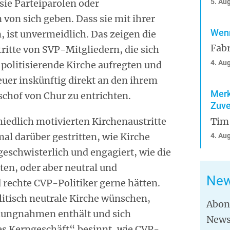
5. Au
sie Parteiparolen oder
n sich geben. Dass sie mit ihrer
Wenn
, ist unvermeidlich. Das zeigen die
Fabr
ritte von SVP-Mitgliedern, die sich
4. Au
 politisierende Kirche aufregten und
euer inskünftig direkt an den ihrem
Merk
chof von Chur zu entrichten.
Zuve
hiedlich motivierten Kirchenaustritte
Tim
al darüber gestritten, wie Kirche
4. Au
geschwisterlich und engagiert, wie die
ten, oder aber neutral und
New
 rechte CVP-Politiker gerne hätten.
litisch neutrale Kirche wünschen,
Abon
ellungnahmen enthält und sich
News
hes Kerngeschäft“ besinnt, wie CVP-