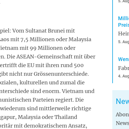
5. Au
.
Mill
Prei
piel: Vom Sultanat Brunei mit
Hei
os mit 7,5 Millionen oder Malaysia
5. Au
 Vietnam mit 99 Millionen oder
en. Die ASEAN-Gemeinschaft mit über
Wenn
trifft die EU mit ihren rund 500
Fabr
 gibt nicht nur Grössenunterschiede.
4. Au
ozialen, kulturellen und zumal die
Unterschiede sind enorm. Vietnam und
nistischen Parteien regiert. Die
New
wiederum sind mittlerweile richtige
Abon
apur, Malaysia oder Thailand
News
toritär mit demokratischem Ansatz,