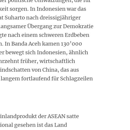
der politische Umwälzungen, die für
eit sorgen. In Indonesien war das
rat Suharto nach dreissigjähriger
n langsamer Übergang zur Demokratie
rgte nach einem schweren Erdbeben
en. In Banda Aceh kamen 130’000
r bewegt sich Indonesien, ähnlich
hrzehnt früher, wirtschaftlich
indschatten von China, das aus
 langem fortlaufend für Schlagzeilen
oinlandprodukt der ASEAN satte
tional gesehen ist das Land