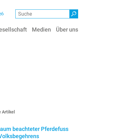
Suche
26
esellschaft
Medien
Über uns
 Artikel
kaum beachteter Pferdefuss
Volksbegehrens