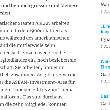
Mar
ll und heimlich grössere und kleinere
7. Au
esien.
iatischer Staaten ASEAN arbeiten
«Ein
mmen. In den 1960er Jahren als
folg
is während des amerikanischen
Igna
ind die mittlerweile zehn
7. Au
chen sich einzeln weder in die
gliedländer ein, noch beziehen sie
Wie 
Ein 
chaft. Sie arbeiten, immer im
Gast
tlich zusammen. So gibt es etwa die
r die ASEAN-Investment-Area für
6. Au
tionen. Daneben gibt es zum Thema
Das 
nalforum. Das sind durchaus
Gast
n die zehn Mitglieder könnten