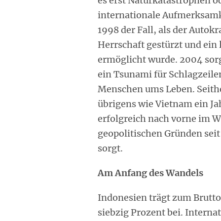
es erst Naturkatastrophen o
internationale Aufmerksamk
1998 der Fall, als der Autok
Herrschaft gestürzt und ei
ermöglicht wurde. 2004 so
ein Tsunami für Schlagzeil
Menschen ums Leben. Seithe
übrigens wie Vietnam ein Ja
erfolgreich nach vorne im W
geopolitischen Gründen seit
sorgt.
Am Anfang des Wandels
Indonesien trägt zum Brutt
siebzig Prozent bei. Interna