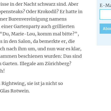
isse in der Nacht schwarz sind. Aber
E-Ma
lopensteaks? Oder Krokodil? Er hatte in
einer Burenvereinigung namens
 einer Gartenparty auch grillierten
 “Du, Marie-Lou, komm mal bitte?”,
us in den Salon, da bemerkte er, die
ich nach ihm um, und nun war es klar,
 Flammen beschienen wurden: Das sind
 Garten. Illegale am Zürichberg?
h!
Rightwing, sie ist ja nicht so
 Glas Rotwein.