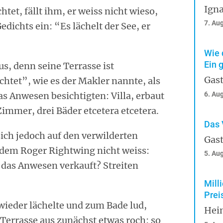
Igna
tet, fällt ihm, er weiss nicht wieso,
7. Au
ichts ein: “Es lächelt der See, er
Wie 
Ein 
us, denn seine Terrasse ist
Gast
chtet”, wie es der Makler nannte, als
 Anwesen besichtigten: Villa, erbaut
6. Au
Zimmer, drei Bäder etcetera etcetera.
Das 
 sich jedoch auf den verwilderten
Gast
 dem Roger Rightwing nicht weiss:
5. Au
 das Anwesen verkauft? Streiten
Mill
Prei
 wieder lächelte und zum Bade lud,
Hei
Terrasse aus zunächst etwas roch: so