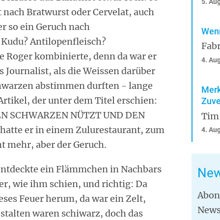
5. Au
t nach Bratwurst oder Cervelat, auch
er so ein Geruch nach
Wenn
 Kudu? Antilopenfleisch?
Fabr
e Roger kombinierte, denn da war er
4. Au
 Journalist, als die Weissen darüber
hwarzen abstimmen durften - lange
Merk
Artikel, der unter dem Titel erschien:
Zuve
EN SCHWARZEN NÜTZT UND DEN
Tim
tte er in einem Zulurestaurant, zum
4. Au
cht mehr, aber der Geruch.
 entdeckte ein Flämmchen in Nachbars
New
er, wie ihm schien, und richtig: Da
Abon
eses Feuer herum, da war ein Zelt,
News
Gestalten waren schiwarz, doch das