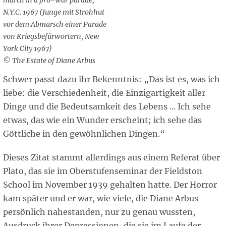
march in a pro-war parade,
N.Y.C. 1967 (Junge mit Strohhut
vor dem Abmarsch einer Parade
von Kriegsbefürwortern, New
York City 1967)
© The Estate of Diane Arbus
Schwer passt dazu ihr Bekenntnis: „Das ist es, was ich
liebe: die Verschiedenheit, die Einzigartigkeit aller
Dinge und die Bedeutsamkeit des Lebens ... Ich sehe
etwas, das wie ein Wunder erscheint; ich sehe das
Göttliche in den gewöhnlichen Dingen.“
Dieses Zitat stammt allerdings aus einem Referat über
Plato, das sie im Oberstufenseminar der Fieldston
School im November 1939 gehalten hatte. Der Horror
kam später und er war, wie viele, die Diane Arbus
persönlich nahestanden, nur zu genau wussten,
Ausdruck ihrer Depressionen, die sie im Laufe der