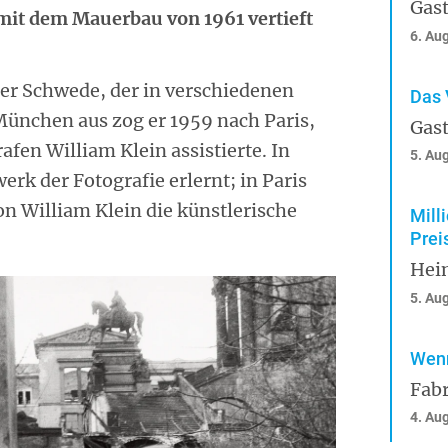
Gast
mit dem Mauerbau von 1961 vertieft
6. Au
ger Schwede, der in verschiedenen
Das 
München aus zog er 1959 nach Paris,
Gast
fen William Klein assistierte. In
5. Au
rk der Fotografie erlernt; in Paris
von William Klein die künstlerische
Mill
Prei
Hei
5. Au
Wenn
Fabr
4. Au