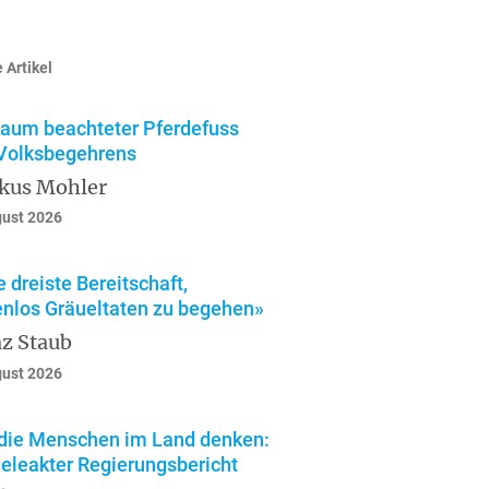
 Artikel
kaum beachteter Pferdefuss
Volksbegehrens
kus Mohler
gust 2026
e dreiste Bereitschaft,
enlos Gräueltaten zu begehen»
z Staub
gust 2026
die Menschen im Land denken:
geleakter Regierungsbericht