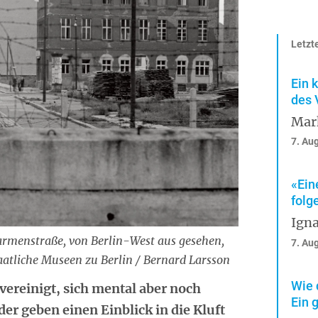
Letzte
Ein 
des 
Mar
7. Au
«Ein
folg
Igna
armenstraße, von Berlin-West aus gesehen,
7. Au
aatliche Museen zu Berlin / Bernard Larsson
Wie 
vereinigt, sich mental aber noch
Ein 
er geben einen Einblick in die Kluft