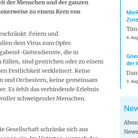
keit der Menschen und der ganzen
adoxerweise zu einem Kern von
Merk
Zuve
Tim
geschränkt. Feiern und
4. Au
llen dem Virus zum Opfer.
igabend-Gottesdienste, die in
Grie
 füllen, sind gestrichen oder zu einem
der 
en Festlichkeit verkleinert. Keine
Dan
n und Orchestern, keine gemeinsam
3. Au
. Es fehlt das verbindende Erlebnis
 voller schweigender Menschen.
New
Abon
ie Gesellschaft schränke sich aus
News