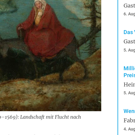
Gast
6. Au
Das 
Gast
5. Au
Mill
Prei
Hei
5. Au
Wenn
30–1569): Landschaft mit Flucht nach
Fabr
4. Au