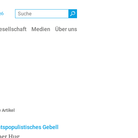
Suche
26
esellschaft
Medien
Über uns
 Artikel
tspopulistisches Gebell
ner Hug