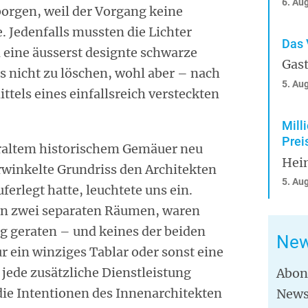
6. Au
borgen, weil der Vorgang keine
. Jedenfalls mussten die Lichter
Das 
 eine äusserst designte schwarze
Gast
s nicht zu löschen, wohl aber – nach
5. Au
tels eines einfallsreich versteckten
Mill
Prei
raltem historischem Gemäuer neu
Hei
rwinkelte Grundriss den Architekten
5. Au
erlegt hatte, leuchtete uns ein.
in zwei separaten Räumen, waren
g geraten – und keines der beiden
New
r ein winziges Tablar oder sonst eine
r jede zusätzliche Dienstleistung
Abon
die Intentionen des Innenarchitekten
News