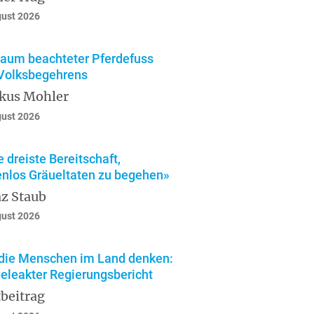
gust 2026
kaum beachteter Pferdefuss
Volksbegehrens
kus Mohler
gust 2026
e dreiste Bereitschaft,
enlos Gräueltaten zu begehen»
z Staub
gust 2026
die Menschen im Land denken:
geleakter Regierungsbericht
beitrag