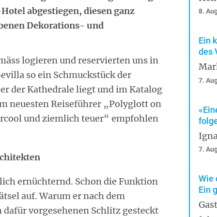
-Hotel abgestiegen, diesen ganz
8. Au
obenen Dekorations- und
Ein 
des 
mäss logieren und reservierten uns in
Mar
Sevilla so ein Schmuckstück der
7. Au
er der Kathedrale liegt und im Katalog
im neuesten Reiseführer „Polyglott on
«Ein
ercool und ziemlich teuer“ empfohlen
folg
Igna
7. Au
chitekten
Wie 
ich ernüchternd. Schon die Funktion
Ein 
tsel auf. Warum er nach dem
Gast
 dafür vorgesehenen Schlitz gesteckt