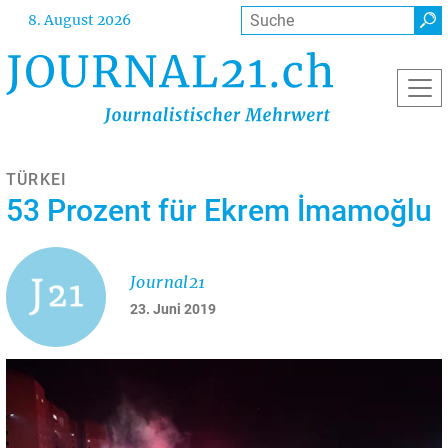
Direkt
Suche
8. August 2026
zum
Inhalt
TÜRKEI
53 Prozent für Ekrem İmamoğlu
Journal21
23. Juni 2019