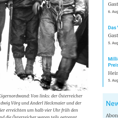
Gast
6. Au
Das 
Gast
5. Au
Mill
Prei
Hei
5. Au
 Eigernordwand: Von links: der Österreicher
New
Ludwig Vörg und Anderl Heckmaier und der
Vier erreichten um halb vier Uhr früh den
Abon
nd die Österreicher waren teils getrennt