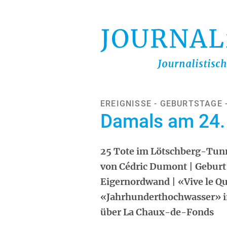
Direkt
zum
Inhalt
EREIGNISSE - GEBURTSTAGE 
Damals am 24. 
25 Tote im Lötschberg-Tunn
von Cédric Dumont | Geburt 
Eigernordwand | «Vive le Q
«Jahrhunderthochwasser» i
über La Chaux-de-Fonds