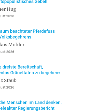
tspopulistisches Gebell
ner Hug
gust 2026
kaum beachteter Pferdefuss
Volksbegehrens
kus Mohler
gust 2026
e dreiste Bereitschaft,
enlos Gräueltaten zu begehen»
z Staub
gust 2026
die Menschen im Land denken:
geleakter Regierungsbericht