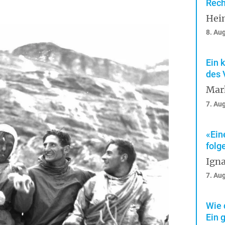
Rech
Hei
8. Au
Ein 
des 
Mar
7. Au
«Ein
folg
Igna
7. Au
Wie 
Ein 