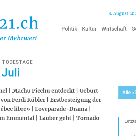
8. August 20
Politik
Kultur
Wirtschaft
G
- TODESTAGE
Juli
el | Machu Picchu entdeckt | Geburt
Alle 
von Ferdi Kübler | Erstbesteigung der
uébec libre» | Loveparade-Drama |
m Emmental | Lauber geht | Tornado
Letzte