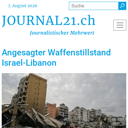
Direkt
Suche
7. August 2026
zum
Inhalt
Angesagter Waffenstillstand
Israel-Libanon