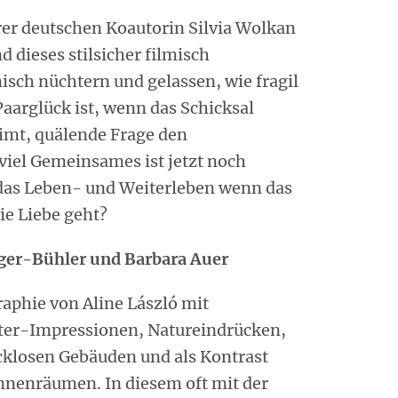
rer deutschen Koautorin Silvia Wolkan
nd dieses stilsicher filmisch
nisch nüchtern und gelassen, wie fragil
Paarglück ist, wenn das Schicksal
imt, quälende Frage den
viel Gemeinsames ist jetzt noch
t das Leben- und Weiterleben wenn das
die Liebe geht?
ger-Bühler und Barbara Auer
raphie von Aline László mit
ter-Impressionen, Natureindrücken,
cklosen Gebäuden und als Kontrast
nenräumen. In diesem oft mit der