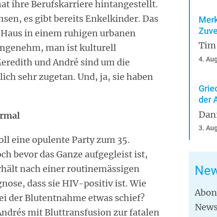
hat ihre Berufskarriere hintangestellt.
sen, es gibt bereits Enkelkinder. Das
Merk
Zuve
 Haus in einem ruhigen urbanen
Tim
angenehm, man ist kulturell
4. Au
 Meredith und André sind um die
lich sehr zugetan. Und, ja, sie haben
Grie
der 
Dan
ormal
3. Au
soll eine opulente Party zum 35.
ch bevor das Ganze aufgegleist ist,
erhält nach einer routinemässigen
New
nose, dass sie HIV-positiv ist. Wie
Abon
bei der Blutentnahme etwas schief?
News
ndrés mit Bluttransfusion zur fatalen