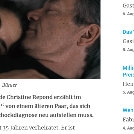
Gast
6. Au
Das 
Gast
5. Au
Mill
Prei
Hei
-Bühler
5. Au
de Christine Repond erzählt im
von einem älteren Paar, das sich
Wenn
chockdiagnose neu aufstellen muss.
Fabr
35 Jahren verheiratet. Er ist
4. Au