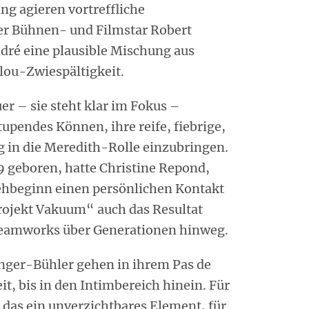
g agieren vortreffliche
er Bühnen- und Filmstar Robert
dré eine plausible Mischung aus
ilou-Zwiespältigkeit.
er – sie steht klar im Fokus –
upendes Können, ihre reife, fiebrige,
 in die Meredith-Rolle einzubringen.
59 geboren, hatte Christine Repond,
rehbeginn einen persönlichen Kontakt
Projekt Vakuum“ auch das Resultat
Teamworks über Generationen hinweg.
nger-Bühler gehen in ihrem Pas de
it, bis in den Intimbereich hinein. Für
t das ein unverzichtbares Element, für