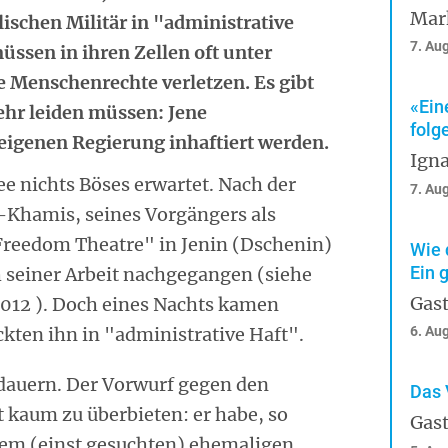
Mar
lischen Militär in "administrative
7. Au
sen in ihren Zellen oft unter
e Menschenrechte verletzen. Es gibt
«Ein
ehr leiden müssen: Jene
folg
 eigenen Regierung inhaftiert werden.
Igna
ee nichts Böses erwartet. Nach der
7. Au
Khamis, seines Vorgängers als
"Freedom Theatre" in Jenin (Dschenin)
Wie 
Ein 
ch seiner Arbeit nachgegangen (siehe
Gast
2012 ). Doch eines Nachts kamen
ckten ihn in "administrative Haft".
6. Au
 dauern. Der Vorwurf gegen den
Das 
 kaum zu überbieten: er habe, so
Gast
 dem (einst gesuchten) ehemaligen