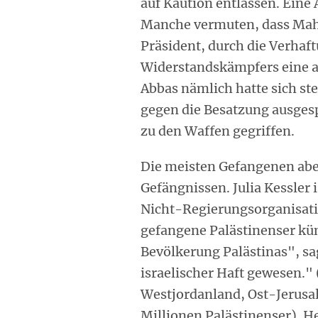
auf Kaution entlassen. Eine 
Manche vermuten, dass Mahm
Präsident, durch die Verhaf
Widerstandskämpfers eine a
Abbas nämlich hatte sich s
gegen die Besatzung ausgesp
zu den Waffen gegriffen.
Die meisten Gefangenen aber
Gefängnissen. Julia Kessler
Nicht-Regierungsorganisati
gefangene Palästinenser kü
Bevölkerung Palästinas", sag
israelischer Haft gewesen."
Westjordanland, Ost-Jerusa
Millionen Palästinenser). H