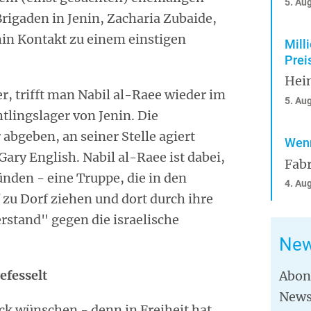
5. Au
gaden in Jenin, Zacharia Zubaide,
in Kontakt zu einem einstigen
Mill
Prei
Hei
r, trifft man Nabil al-Raee wieder im
5. Au
lingslager von Jenin. Die
 abgeben, an seiner Stelle agiert
Wenn
ary English. Nabil al-Raee ist dabei,
Fabr
nden - eine Truppe, die in den
4. Au
 zu Dorf ziehen und dort durch ihre
rstand" gegen die israelische
New
efesselt
Abon
News
k wünschen - denn in Freiheit hat