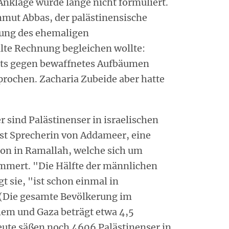
Anklage wurde lange nicht formuliert.
ut Abbas, der palästinensische
tung des ehemaligen
lte Rechnung begleichen wollte:
tets gegen bewaffnetes Aufbäumen
rochen. Zacharia Zubeide aber hatte
 sind Palästinenser in israelischen
 ist Sprecherin von Addameer, eine
on in Ramallah, welche sich um
mmert. "Die Hälfte der männlichen
t sie, "ist schon einmal in
 (Die gesamte Bevölkerung im
lem und Gaza beträgt etwa 4,5
eute säßen noch 4606 Palästinenser in