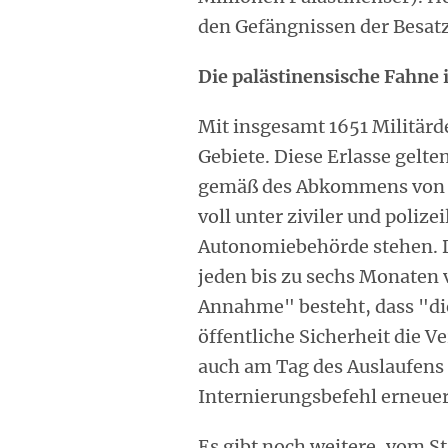
den Gefängnissen der Besa
Die palästinensische Fahne 
Mit insgesamt 1651 Militärde
Gebiete. Diese Erlasse gelten
gemäß des Abkommens von O
voll unter ziviler und polize
Autonomiebehörde stehen. D
jeden bis zu sechs Monaten 
Annahme" besteht, dass "die
öffentliche Sicherheit die V
auch am Tag des Auslaufens
Internierungsbefehl erneue
Es gibt noch weitere, vom S