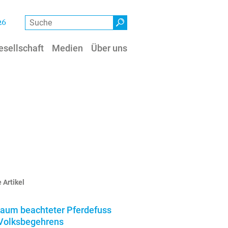
Suche
26
esellschaft
Medien
Über uns
 Artikel
kaum beachteter Pferdefuss
Volksbegehrens