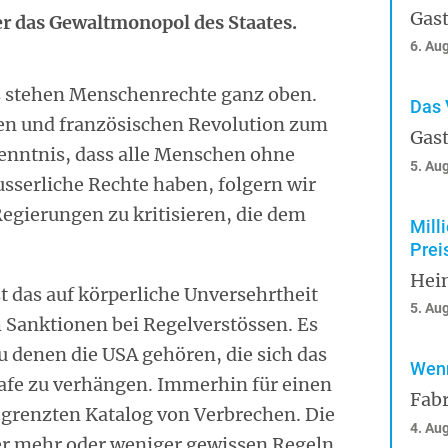
Gast
 er das Gewaltmonopol des Staates.
6. Au
 stehen Menschenrechte ganz oben.
Das 
hen und französischen Revolution zum
Gast
enntnis, dass alle Menschen ohne
5. Au
sserliche Rechte haben, folgern wir
egierungen zu kritisieren, die dem
Mill
Prei
Hei
t das auf körperliche Unversehrtheit
5. Au
h Sanktionen bei Regelverstössen. Es
zu denen die USA gehören, die sich das
Wenn
afe zu verhängen. Immerhin für einen
Fabr
grenzten Katalog von Verbrechen. Die
4. Au
er mehr oder weniger gewissen Regeln