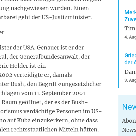
lung nachgewiesen wurden. Einen
Merk
arbarei geht der US-Justizminister.
Zuve
Tim
er
4. Au
ister der USA. Genauer ist er der
Grie
ral, der Generalbundesanwalt, der
der 
ric Holder ist ein
Dan
002 verteidigte er, damals
3. Au
ter Bush, den Begriff «ungesetzlicher
chlägen vom 11. September 2001
r Raum geöffnet, der es der Bush-
New
rrorismus verdächtige Personen im US-
o auf Kuba einzukerkern, ohne dass
Abon
en rechtsstaatlichen Mitteln hätten.
News