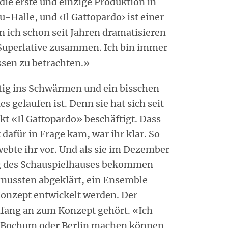
die erste und einzige Produktion in
u-Halle, und ‹Il Gattopardo› ist einer
 ich schon seit Jahren dramatisieren
 Superlative zusammen. Ich bin immer
ssen zu betrachten.»
tig ins Schwärmen und ein bisschen
es gelaufen ist. Denn sie hat sich seit
kt «Il Gattopardo» beschäftigt. Dass
dafür in Frage kam, war ihr klar. So
webte ihr vor. Und als sie im Dezember
ung des Schauspielhauses bekommen
e mussten abgeklärt, ein Ensemble
onzept entwickelt werden. Der
nfang an zum Konzept gehört. «Ich
 in Bochum oder Berlin machen können