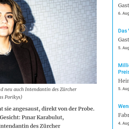
Gast
6. Au
Das 
Gast
5. Au
Mill
Prei
Hei
nd neu auch Intendantin des Zürcher
5. Au
s Porikys)
Wenn
 sie angesaust, direkt von der Probe.
Fabr
 Gesicht: Pınar Karabulut,
4. Au
Intendantin des Zürcher