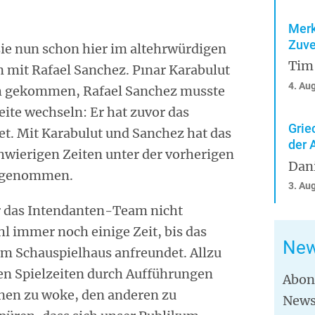
Merk
Zuve
 sie nun schon hier im altehrwürdigen
Tim
mit Rafael Sanchez. Pınar Karabulut
4. Au
ch gekommen, Rafael Sanchez musste
eite wechseln: Er hat zuvor das
Grie
t. Mit Karabulut und Sanchez hat das
der 
wierigen Zeiten unter der vorherigen
Dan
f genommen.
3. Au
für das Intendanten-Team nicht
l immer noch einige Zeit, bis das
New
em Schauspielhaus anfreundet. Allzu
nen Spielzeiten durch Aufführungen
Abon
inen zu woke, den anderen zu
News