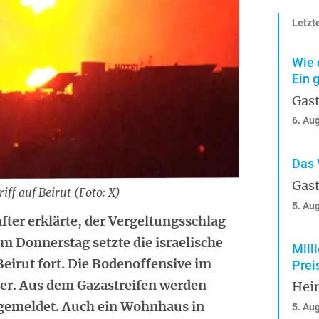
Letzte
Wie 
Ein 
Gast
6. Au
Das 
Gast
iff auf Beirut (Foto: X)
5. Au
fter erklärte, der Vergeltungsschlag
Am Donnerstag setzte die israelische
Mill
Beirut fort. Die Bodenoffensive im
Prei
ter. Aus dem Gazastreifen werden
Hei
e gemeldet. Auch ein Wohnhaus in
5. Au