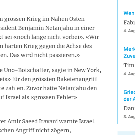
Wenn
m grossen Krieg im Nahen Osten
Fabr
äsident Benjamin Netanjahu in einer
4. Au
t sei «noch lange nicht vorbei». «Wir
m harten Krieg gegen die Achse des
Merk
ten. Das wird nicht passieren.»
Zuve
Tim
e Uno-Botschafter, sagte in New York,
4. Au
is» für den grössten Raketenangriff
hte zahlen. Zuvor hatte Netanjahu den
Grie
f Israel als «grossen Fehler»
der 
Dan
3. Au
er Amir Saeed Iravani warnte Israel.
schen Angriff nicht zögern,