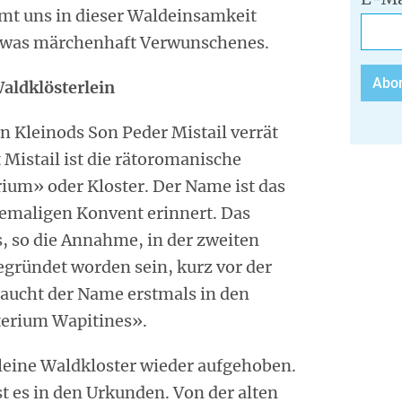
mt uns in dieser Waldeinsamkeit
 etwas märchenhaft Verwunschenes.
Waldklösterlein
 Kleinods Son Peder Mistail verrät
 Mistail ist die rätoromanische
um» oder Kloster. Der Name ist das
hemaligen Konvent erinnert. Das
s, so die Annahme, in der zweiten
egründet worden sein, kurz vor der
 taucht der Name erstmals in den
terium Wapitines».
kleine Waldkloster wieder aufgehoben.
st es in den Urkunden. Von der alten