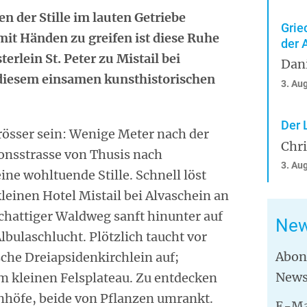
en der Stille im lauten Getriebe
Grie
t mit Händen zu greifen ist diese Ruhe
der 
erlein St. Peter zu Mistail bei
Dan
 diesem einsamen kunsthistorischen
3. Au
Der 
rösser sein: Wenige Meter nach der
Chr
onsstrasse von Thusis nach
3. Au
ine wohltuende Stille. Schnell löst
leinen Hotel Mistail bei Alvaschein an
 schattiger Waldweg sanft hinunter auf
New
lbulaschlucht. Plötzlich taucht vor
Abon
che Dreiapsidenkirchlein auf;
News
em kleinen Felsplateau. Zu entdecken
nhöfe, beide von Pflanzen umrankt.
E-Ma