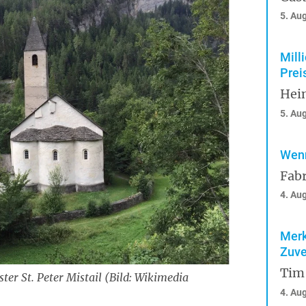
5. Au
Mill
Prei
Hei
5. Au
Wenn
Fabr
4. Au
Merk
Zuve
Tim
er St. Peter Mistail (Bild: Wikimedia
4. Au