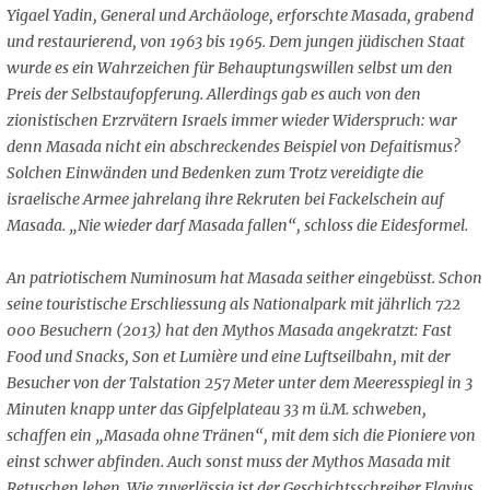
Yigael Yadin, General und Archäologe, erforschte Masada, grabend
und restaurierend, von 1963 bis 1965. Dem jungen jüdischen Staat
wurde es ein Wahrzeichen für Behauptungswillen selbst um den
Preis der Selbstaufopferung. Allerdings gab es auch von den
zionistischen Erzrvätern Israels immer wieder Widerspruch: war
denn Masada nicht ein abschreckendes Beispiel von Defaitismus?
Solchen Einwänden und Bedenken zum Trotz vereidigte die
israelische Armee jahrelang ihre Rekruten bei Fackelschein auf
Masada. „Nie wieder darf Masada fallen“, schloss die Eidesformel.
An patriotischem Numinosum hat Masada seither eingebüsst. Schon
seine touristische Erschliessung als Nationalpark mit jährlich 722
000 Besuchern (2013) hat den Mythos Masada angekratzt: Fast
Food und Snacks, Son et Lumière und eine Luftseilbahn, mit der
Besucher von der Talstation 257 Meter unter dem Meeresspiegl in 3
Minuten knapp unter das Gipfelplateau 33 m ü.M. schweben,
schaffen ein „Masada ohne Tränen“, mit dem sich die Pioniere von
einst schwer abfinden. Auch sonst muss der Mythos Masada mit
Retuschen leben. Wie zuverlässig ist der Geschichtsschreiber Flavius