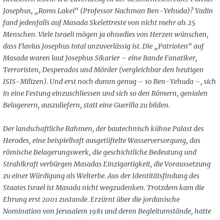
Josephus, „Roms Lakei“ (Professor Nachman Ben-Yehuda)? Yadin
fand jedenfalls auf Masada Skelettreste von nicht mehr als 25
Menschen. Viele Israeli mögen ja ohnedies von Herzen wünschen,
dass Flavius Josephus total unzuverlässig ist. Die „Patrioten“ auf
Masada waren laut Josephus Sikarier – eine Bande Fanatiker,
Terroristen, Desperados und Mörder (vergleichbar den heutigen
ISIS-Milizen). Und erst noch dumm genug – so Ben-Yehuda –, sich
in eine Festung einzuschliessen und sich so den Römern, genialen
Belagerern, auszuliefern, statt eine Guerilla zu bilden.
Der landschaftliche Rahmen, der bautechnisch kühne Palast des
Herodes, eine beispielhaft ausgetüftelte Wasserversorgung, das
römische Belagerungswerk, die geschichtliche Bedeutung und
Strahlkraft verbürgen Masadas Einzigartigkeit, die Voraussetzung
zu einer Würdigung als Welterbe. Aus der Identitätsfindung des
Staates Israel ist Masada nicht wegzudenken. Trotzdem kam die
Ehrung erst 2001 zustande. Erzürnt über die jordanische
Nomination von Jerusalem 1981 und deren Begleitumstände, hatte