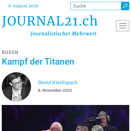
Direkt
Suche
8. August 2026
zum
Inhalt
BOXEN
Kampf der Titanen
David Nietlispach
8. November 2023