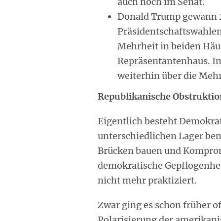
auch noch im Senat.
Donald Trump gewann 2
Präsidentschaftswahlen
Mehrheit in beiden Häus
Repräsentantenhaus. Im
weiterhin über die Mehr
Republikanische Obstruktio
Eigentlich besteht Demokrati
unterschiedlichen Lager be
Brücken bauen und Komprom
demokratische Gepflogenhei
nicht mehr praktiziert.
Zwar ging es schon früher oft
Polarisierung der amerikani