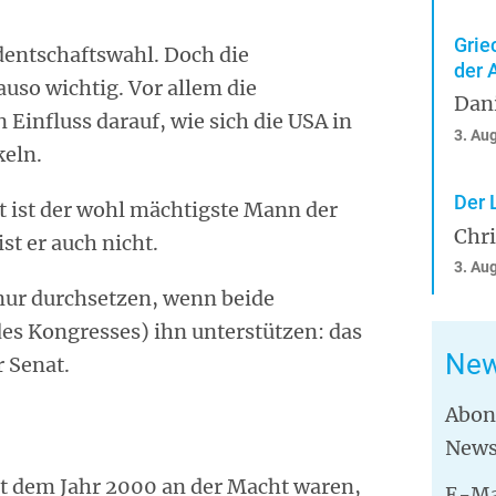
Grie
identschaftswahl. Doch die
der 
uso wichtig. Vor allem die
Dan
Einfluss darauf, wie sich die USA in
3. Au
keln.
Der 
 ist der wohl mächtigste Mann der
Chr
st er auch nicht.
3. Au
nur durchsetzen, wenn beide
s Kongresses) ihn unterstützen: das
New
 Senat.
Abon
News
eit dem Jahr 2000 an der Macht waren,
E-Ma