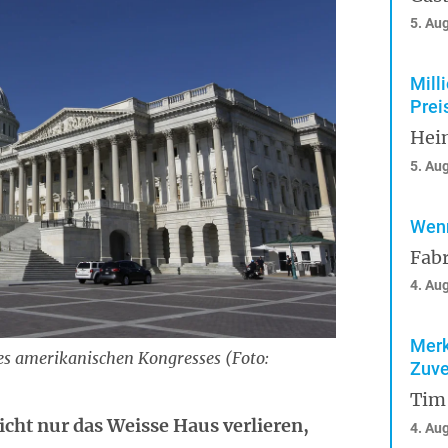
5. Au
Mill
Prei
Hei
5. Au
Wenn
Fabr
4. Au
Merk
des amerikanischen Kongresses (Foto:
Zuve
Tim
cht nur das Weisse Haus verlieren,
4. Au