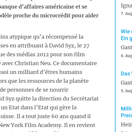
Igna
 banque d’affaires américaine et se
7. Au
dèle proche du microcrédit pour aider
Wie 
oins atypique qu’a récompensé la
Ein 
es en attribuant à David Syz, le 27
Gast
ique des médias 2012 pour son film
6. Au
 avec Christian Neu. Ce documentaire
uoi un milliard d’êtres humains
Das 
rs que les ressources de la planète
Gast
 de personnes de se nourrir
5. Au
 Syz quitte la direction du Secrétariat
 un Etat dans l’Etat qui gère la
Mill
Prei
isse. Il a tout juste 60 ans quand il
Hei
 New York Film Academy. Il en revient