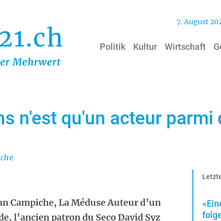
7. August 20
Politik
Kultur
Wirtschaft
G
 n'est qu'un acteur parmi 
iche
Letzte
tian Campiche, La Méduse Auteur d’un
«Ein
folg
de, l’ancien patron du Seco David Syz