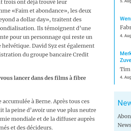
5. Au
t trois ont déjà trouvé leur
omme «Faim et abondance», les deux
Wenn
yond a dollar day», traitent des
Fabr
ndialisation. Ils témoignent d’une
4. Au
ante pour un personnage qui reste un
helvétique. David Syz est également
Merk
tration du groupe bancaire Credit
Zuve
Tim
vous lancer dans des films à fibre
4. Au
e accumulée à Berne. Après tous ces
New
ait la peine d’avoir une vue plus neutre
Abon
mie mondiale et de la diffuser auprès
News
nés et des décideurs.