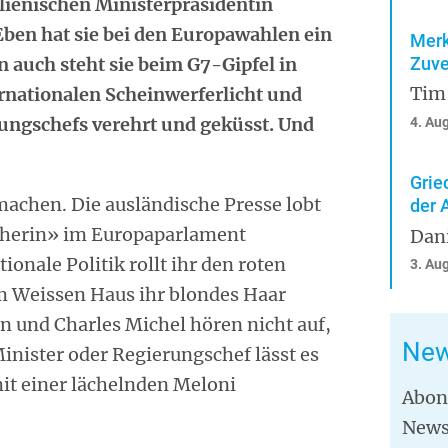
alienischen Ministerpräsidentin
 Eben hat sie bei den Europawahlen ein
Merk
Zuve
n auch steht sie beim G7-Gipfel in
Tim
ernationalen Scheinwerferlicht und
ungschefs verehrt und geküsst. Und
4. Au
Grie
 machen. Die ausländische Presse lobt
der 
acherin» im Europaparlament
Dan
ionale Politik rollt ihr den roten
3. Au
im Weissen Haus ihr blondes Haar
en und Charles Michel hören nicht auf,
New
nister oder Regierungschef lässt es
t einer lächelnden Meloni
Abon
News