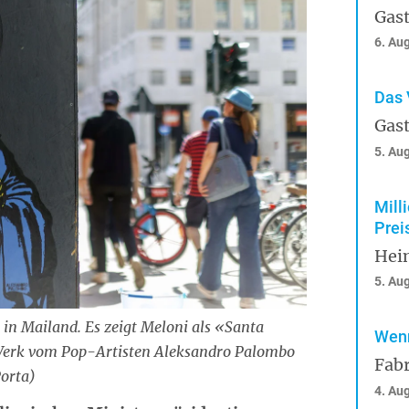
Gast
6. Au
Das 
Gast
5. Au
Mill
Prei
Hei
5. Au
a in Mailand. Es zeigt Meloni als «Santa
Wenn
 Werk vom Pop-Artisten Aleksandro Palombo
Fabr
orta)
4. Au