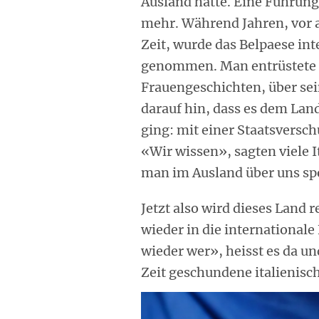
Ausland hatte. Eine Führungs
mehr. Während Jahren, vor 
Zeit, wurde das Belpaese in
genommen. Man entrüstete o
Frauengeschichten, über se
darauf hin, dass es dem Lan
ging: mit einer Staatsversc
«Wir wissen», sagten viele I
man im Ausland über uns sp
Jetzt also wird dieses Land 
wieder in die international
wieder wer», heisst es da und
Zeit geschundene italienisch