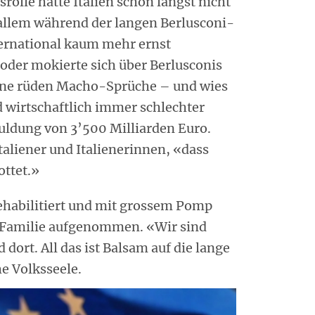
rolle hatte Italien schon längst nicht
allem während der langen Berlusconi-
ternational kaum mehr ernst
der mokierte sich über Berlusconis
ine rüden Macho-Sprüche – und wies
d wirtschaftlich immer schlechter
huldung von 3’500 Milliarden Euro.
taliener und Italienerinnen, «dass
ottet.»
rehabilitiert und mit grossem Pomp
e Familie aufgenommen. «Wir sind
 dort. All das ist Balsam auf die lange
e Volksseele.