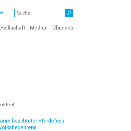
Suche
26
esellschaft
Medien
Über uns
 Artikel
kaum beachteter Pferdefuss
Volksbegehrens