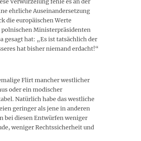
se Verwurzelung fehle es an der
 eine ehrliche Auseinandersetzung
uck die europäischen Werte
en polnischen Ministerpräsidenten
 gesagt hat: „Es ist tatsächlich der
esseres hat bisher niemand erdacht!“
emalige Flirt mancher westlicher
s oder ein modischer
abel. Natürlich habe das westliche
eien geringer als jene in anderen
n bei diesen Entwürfen weniger
ude, weniger Rechtssicherheit und