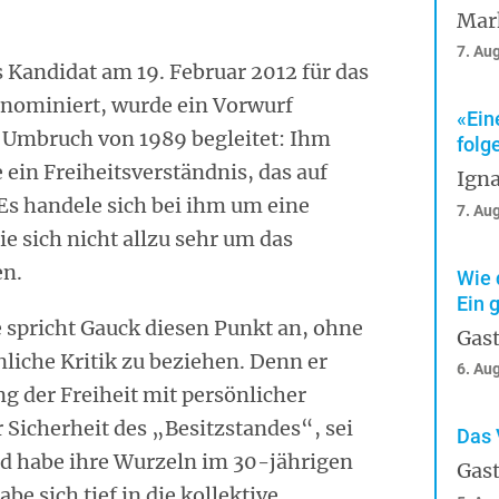
Mar
7. Au
Kandidat am 19. Februar 2012 für das
nominiert, wurde ein Vorwurf
«Ein
m Umbruch von 1989 begleitet: Ihm
folg
e ein Freiheitsverständnis, das auf
Igna
 Es handele sich bei ihm um eine
7. Au
die sich nicht allzu sehr um das
en.
Wie 
Ein 
 spricht Gauck diesen Punkt an, ohne
Gast
önliche Kritik zu beziehen. Denn er
6. Au
ng der Freiheit mit persönlicher
 Sicherheit des „Besitzstandes“, sei
Das 
nd habe ihre Wurzeln im 30-jährigen
Gast
be sich tief in die kollektive