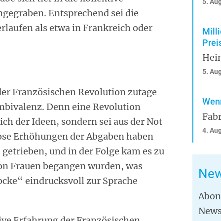
5. Au
ngegraben. Entsprechend sei die
rlaufen als etwa in Frankreich oder
Mill
Prei
Hei
5. Au
n der Französischen Revolution zutage
Wenn
 Ambivalenz. Denn eine Revolution
Fabr
ch der Ideen, sondern sei aus der Not
4. Au
ose Erhöhungen der Abgaben haben
e getrieben, und in der Folge kam es zu
von Frauen begangen wurden, was
New
locke“ eindrucksvoll zur Sprache
Abon
News
ive Erfahrung der Französischen