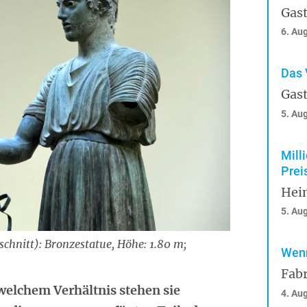
Gast
6. Au
Das 
Gast
5. Au
Mill
Prei
Hei
5. Au
chnitt): Bronzestatue, Höhe: 1.80 m;
Wenn
Fabr
 welchem Verhältnis stehen sie
4. Au