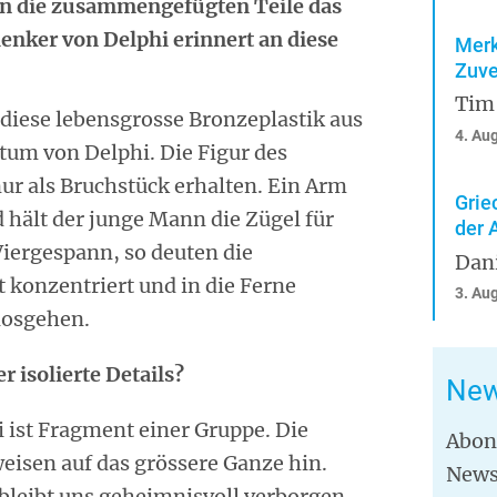
en die zusammengefügten Teile das
nker von Delphi erinnert an diese
Merk
Zuve
Tim
, diese lebensgrosse Bronzeplastik aus
4. Au
um von Delphi. Die Figur des
ur als Bruchstück erhalten. Ein Arm
Grie
 hält der junge Mann die Zügel für
der 
ergespann, so deuten die
Dan
t konzentriert und in die Ferne
3. Au
 losgehen.
isolierte Details?
New
 ist Fragment einer Gruppe. Die
Abon
isen auf das grössere Ganze hin.
News
bleibt uns geheimnisvoll verborgen.