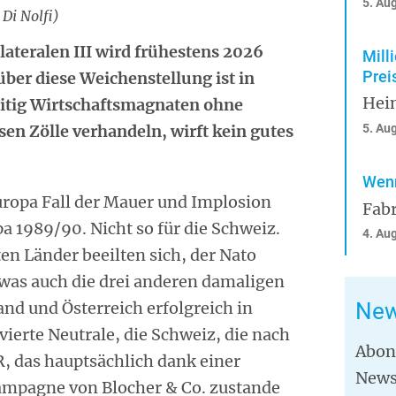
5. Au
Di Nolfi)
ateralen III wird frühestens 2026
Mill
Prei
über diese Weichenstellung ist in
Hei
eitig Wirtschaftsmagnaten ohne
n Zölle verhandeln, wirft kein gutes
5. Au
Wenn
uropa Fall der Mauer und Implosion
Fabr
a 1989/90. Nicht so für die Schweiz.
4. Au
ten Länder beeilten sich, der Nato
 was auch die drei anderen damaligen
nd und Österreich erfolgreich in
New
ierte Neutrale, die Schweiz, die nach
Abon
 das hauptsächlich dank einer
News
mpagne von Blocher & Co. zustande