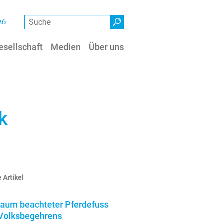
Suche
26
esellschaft
Medien
Über uns
k
 Artikel
kaum beachteter Pferdefuss
Volksbegehrens