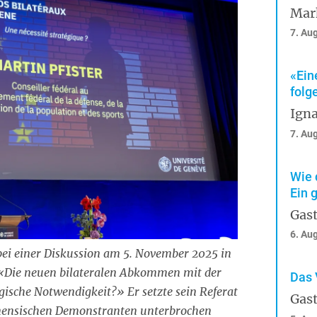
Mar
7. Au
«Ein
folg
Igna
7. Au
Wie 
Ein 
Gast
6. Au
 bei einer Diskussion am 5. November 2025 in
«Die neuen bilateralen Abkommen mit der
Das 
gische Notwendigkeit?» Er setzte sein Referat
Gast
inensischen Demonstranten unterbrochen