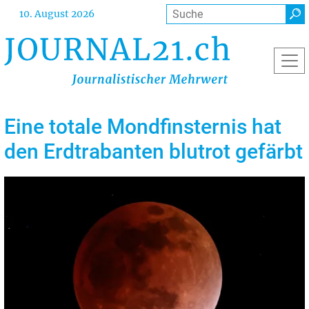
Direkt
Suche
10. August 2026
zum
Inhalt
Eine totale Mondfinsternis hat
den Erdtrabanten blutrot gefärbt