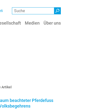
Suche
26
esellschaft
Medien
Über uns
 Artikel
kaum beachteter Pferdefuss
Volksbegehrens