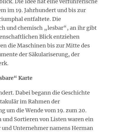
lick. Die Idee hat eine verführerische
llem im 19. Jahrhundert und bis zur
riumphal entfaltete. Die
ch und chemisch „lesbar“, an ihr gibt
senschaftlichen Blick entziehen
en die Maschinen bis zur Mitte des
umente der Säkulariserung, der
erk.
esbare“ Karte
ndert. Dabei begann die Geschichte
ktakulär im Rahmen der
ng um die Wende vom 19. zum 20.
n und Sortieren von Listen waren ein
eur und Unternehmer namens Herman