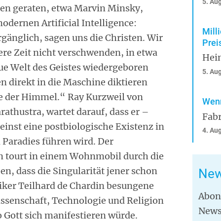
5. Au
gen geraten, etwa Marvin Minsky,
odernen Artificial Intelligence:
Mill
ergänglich, sagen uns die Christen. Wir
Prei
re Zeit nicht verschwenden, in etwa
Hei
eue Welt des Geistes wiedergeboren
5. Au
 direkt in die Maschine diktieren
ie der Himmel.“ Ray Kurzweil von
Wenn
rathustra, wartet darauf, dass er –
Fabr
einst eine postbiologische Existenz in
4. Au
Paradies führen wird. Der
n tourt in einem Wohnmobil durch die
en, dass die Singularität jener schon
New
er Teilhard de Chardin besungene
Abon
ssenschaft, Technologie und Religion
News
o Gott sich manifestieren würde.