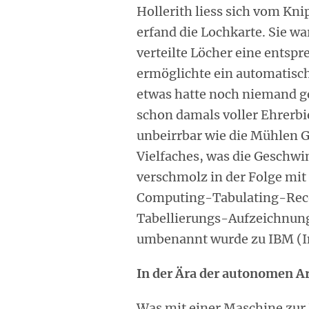
Hollerith liess sich vom Kn
erfand die Lochkarte. Sie w
verteilte Löcher eine entsp
ermöglichte ein automatisch
etwas hatte noch niemand g
schon damals voller Ehrerbi
unbeirrbar wie die Mühlen Go
Vielfaches, was die Geschwin
verschmolz in der Folge mi
Computing-Tabulating-Rec
Tabellie­rungs-Auf­zeich­nun
umbenannt wurde zu IBM (In
In der Ära der autonomen Ar
Was mit einer Maschine zur