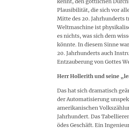
kennt, den göttlichen Durchb
Plausibilität, die sich vor a
Mitte des 20. Jahrhunderts t
Weltmaschine ist physikalis
es nichts, was sich dem wis
könnte. In diesem Sinne war
20. Jahrhunderts auch Instr
Entzauberung von Gottes W
Herr Hollerith und seine „l
Das hat sich dramatisch geä
der Automatisierung unspe
amerikanischen Volkszählu
Jahrhundert. Das Tabelliere
ödes Geschäft. Ein Ingeni