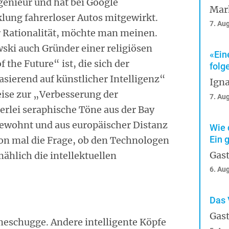
enieur und hat bei Google
Mar
lung fahrerloser Autos mitgewirkt.
7. Au
 Rationalität, möchte man meinen.
ski auch Gründer einer religiösen
«Ein
the Future“ ist, die sich der
folg
asierend auf künstlicher Intelligenz“
Igna
eise zur „Verbesserung der
7. Au
rlei seraphische Töne aus der Bay
 gewohnt und aus europäischer Distanz
Wie 
Ein 
chon mal die Frage, ob den Technologen
Gast
mählich die intellektuellen
6. Au
Das 
Gast
meschugge. Andere intelligente Köpfe