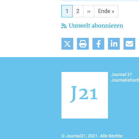
1
2
Nächste
››
Letzte
Ende »
Seite
Seite
Umwelt abonnieren
tweet
drucken
teilen
mitteilen
m
Journal 21
Journalistisc
© Journal21, 2021. Alle Rechte