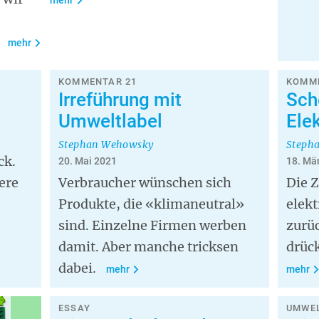
mehr
mehr
KOMMENTAR 21
KOMME
Irreführung mit
Sch
Umweltlabel
Ele
Stephan Wehowsky
Steph
ck.
20. Mai 2021
18. Mä
ere
Verbraucher wünschen sich
Die Z
Produkte, die «klimaneutral»
elekt
sind. Einzelne Firmen werben
zurü
damit. Aber manche tricksen
drück
dabei.
mehr
mehr
ESSAY
UMWE