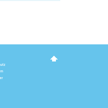
hutz
To top
um
er