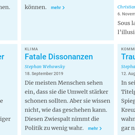
men.
können.
Christi
mehr
6. Novem
Sous l
l’illu
KLIMA
KOMME
er
Fatale Dissonanzen
Tra
Stephan Wehowsky
Steph
18. September 2019
12. Au
Die meisten Menschen sehen
In se
ein, dass sie die Umwelt stärker
Titel
re
schonen sollten. Aber sie wissen
Spie
nicht, wie das geschehen kann.
Kreu
iger
Diesen Zwiespalt nimmt die
wahn
Politik zu wenig wahr.
gar n
mehr