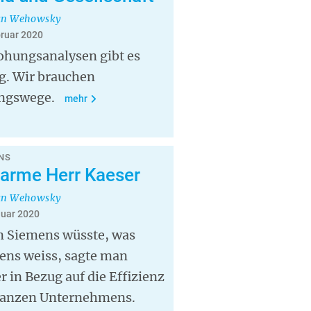
an Wehowsky
bruar 2020
ohungsanalysen gibt es
g. Wir brauchen
ngswege.
mehr
NS
 arme Herr Kaeser
an Wehowsky
nuar 2020
 Siemens wüsste, was
ens weiss, sagte man
r in Bezug auf die Effizienz
ganzen Unternehmens.