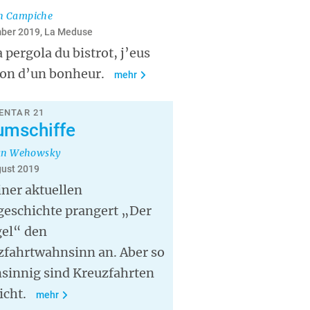
an Campiche
ber 2019, La Meduse
a pergola du bistrot, j’eus
sion d’un bonheur.
mehr
NTAR 21
umschiffe
an Wehowsky
gust 2019
iner aktuellen
geschichte prangert „Der
gel“ den
zfahrtwahnsinn an. Aber so
sinnig sind Kreuzfahrten
icht.
mehr