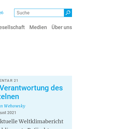
Suche
26
esellschaft
Medien
Über uns
NTAR 21
 Verantwortung des
zelnen
an Wehowsky
gust 2021
ktuelle Weltklimabericht