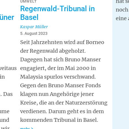
hat 
UMWELT
Regenwald-Tribunal in
noch 
üner
Basel
eine 
Kaspar Müller
5. August 2023
Seit Jahrzehnten wird auf Borneo
der Regenwald abgeholzt.
Dagegen hat sich Bruno Manser
weitaus
engagiert, der im Mai 2000 in
in
Malaysia spurlos verschwand.
Gegen den Bruno Manser Fonds
. Das
klagen nun Angehörige jener
Kreise, die an der Naturzerstörung
äume
verdienen. Darum geht es in dem
 und
kommenden Tribunal in Basel.
 wir