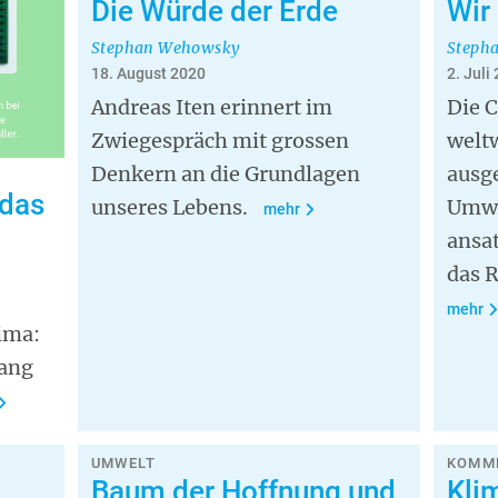
Die Würde der Erde
Wir
Stephan Wehowsky
Steph
18. August 2020
2. Juli
Andreas Iten erinnert im
Die 
Zwiegespräch mit grossen
welt
Denkern an die Grundlagen
ausge
 das
unseres Lebens.
Umwe
mehr
ansat
das R
mehr
ima:
ang
UMWELT
KOMME
Baum der Hoffnung und
Kli