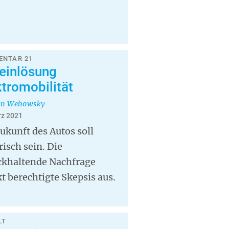
NTAR 21
einlösung
ktromobilität
an Wehowsky
rz 2021
ukunft des Autos soll
risch sein. Die
ckhaltende Nachfrage
t berechtigte Skepsis aus.
LT