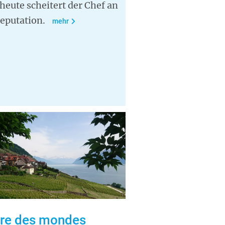
heute scheitert der Chef an
eputation.
mehr
T
ire des mondes