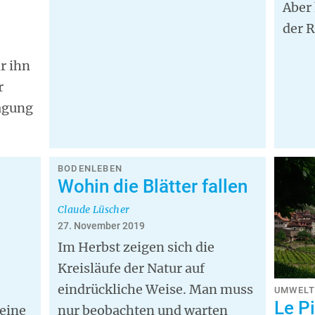
Aber 
der R
r ihn
r
rägung
BODENLEBEN
Wohin die Blätter fallen
Claude Lüscher
27. November 2019
Im Herbst zeigen sich die
Kreisläufe der Natur auf
eindrückliche Weise. Man muss
UMWEL
Le P
 eine
nur beobachten und warten