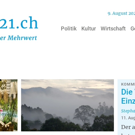
9. August 20
Politik
Kultur
Wirtschaft
G
KOMME
Die
Ein
Steph
11. Au
Der a