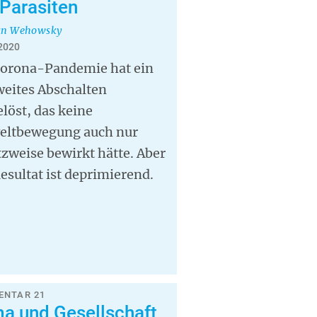
 Parasiten
an Wehowsky
 2020
Corona-Pandemie hat ein
weites Abschalten
löst, das keine
ltbewegung auch nur
zweise bewirkt hätte. Aber
esultat ist deprimierend.
NTAR 21
ma und Gesellschaft