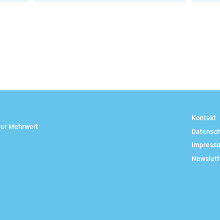
ail
Kontakt
her Mehrwert
Datensc
Impress
Newslett