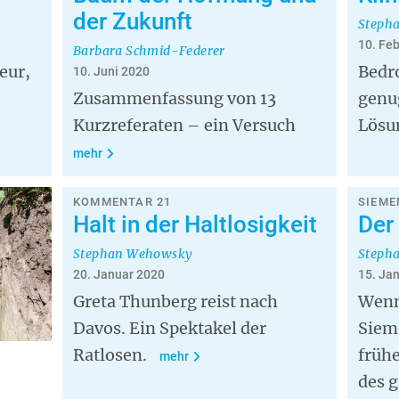
der Zukunft
Steph
10. Fe
Barbara Schmid-Federer
leur,
Bedr
10. Juni 2020
Zusammenfassung von 13
genu
Kurzreferaten – ein Versuch
Lösu
mehr
KOMMENTAR 21
SIEME
Halt in der Haltlosigkeit
Der
Stephan Wehowsky
Steph
20. Januar 2020
15. Ja
Greta Thunberg reist nach
Wenn
Davos. Ein Spektakel der
Siem
Ratlosen.
frühe
mehr
des 