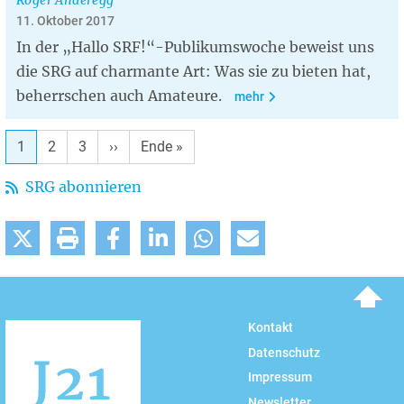
Roger Anderegg
11. Oktober 2017
In der „Hallo SRF!“-Publikumswoche beweist uns
die SRG auf charmante Art: Was sie zu bieten hat,
beherrschen auch Amateure.
mehr
1
2
3
Nächste
››
Letzte
Ende »
Seite
Seite
SRG abonnieren
To top
Kontakt
Datenschutz
Impressum
Newsletter