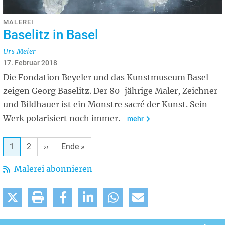
MALEREI
Baselitz in Basel
Urs Meier
17. Februar 2018
Die Fondation Beyeler und das Kunstmuseum Basel
zeigen Georg Baselitz. Der 80-jährige Maler, Zeichner
und Bildhauer ist ein Monstre sacré der Kunst. Sein
Werk polarisiert noch immer.
mehr
1
2
Nächste
››
Letzte
Ende »
Seite
Seite
Malerei abonnieren