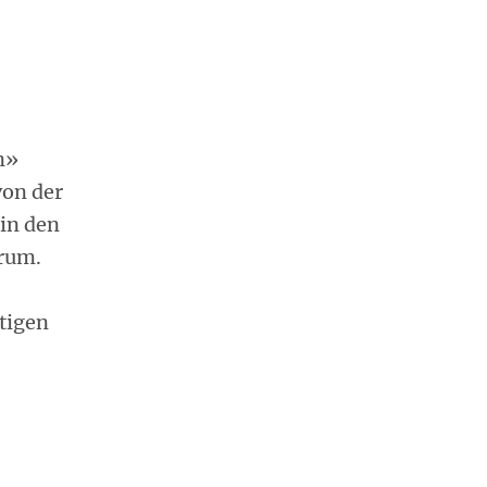
n»
von der
in den
rum.
stigen